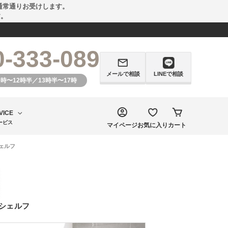
通常通りお受けします。
す。
0-333-089
メールで相談
LINEで相談
0時〜12時半／13時半〜17時
VICE
ービス
マイページ
お気に入り
カート
シェルフ
シェルフ