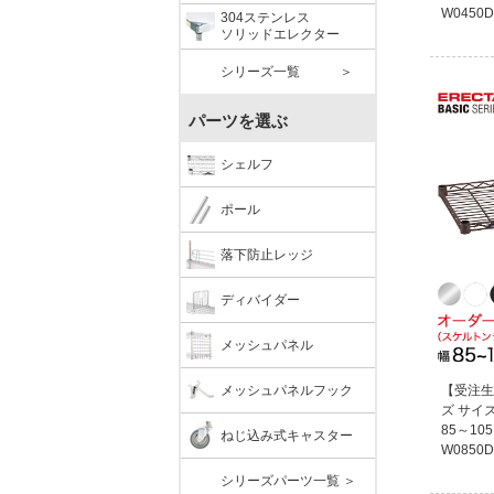
W0450D
304ステンレス
ソリッドエレクター
シリーズ一覧 ＞
パーツを選ぶ
シェルフ
ポール
落下防止レッジ
ディバイダー
メッシュパネル
メッシュパネルフック
【受注生
ズ サイ
85～105
ねじ込み式キャスター
W0850D
シリーズパーツ一覧 ＞