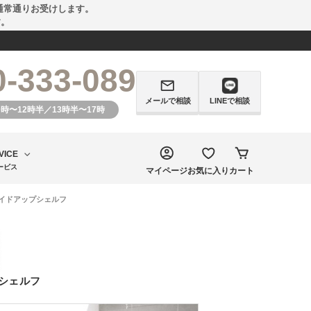
通常通りお受けします。
す。
0-333-089
メールで相談
LINEで相談
0時〜12時半／13時半〜17時
VICE
ービス
マイページ
お気に入り
カート
サイドアップシェルフ
シェルフ