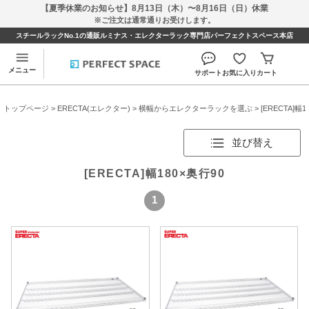
【夏季休業のお知らせ】8月13日（木）〜8月16日（日）休業
※ご注文は通常通りお受けします。
スチールラックNo.1の通販ルミナス・エレクターラック専門店パーフェクトスペース本店
メニュー
サポート
お気に入り
カート
トップページ
>
ERECTA(エレクター)
>
横幅からエレクターラックを選ぶ
>
[ERECTA]幅1
並び替え
[ERECTA]幅180×奥行90
1