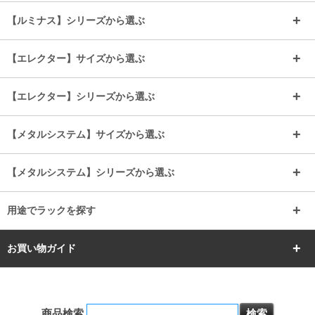
～幅65
～幅85
25mmシェルフ
19mmシェルフ
【ルミナス】シリーズから選ぶ
～幅90
～幅120
25mmポール
19mmポール
25mm
25mm
【エレクター】サイズから選ぶ
ルミナスレギュラー
ルミナススリム
BIGラック(150～180)
全25mmパーツを見る
全19mmパーツを見る
25mm
25/19mm
メタルルミナス
突っ張りラック
幅45cm
幅60cm
【エレクター】シリーズから選ぶ
その他便利パーツ
25mm
25mm
ルミナスノワール
プレミアムライン
幅75cm
幅90cm
ベーシック
ヴィンテージ
【メタルシステム】サイズから選ぶ
シリーズ
エディション
19mm
19mm
ルミナスライト
メタルルミナス
幅105cm
幅120cm
スーパーエレクター
スタンダード
エレクター
幅67.7cm
幅97.7cm
【メタルシステム】シリーズから選ぶ
すべてを見る
幅150cm
樹脂製メトロマックス
すべてを見る
幅112.7cm
幅127.7cm
スーパー123
ユニラック
用途でラックを探す
幅142.7cm
幅157.2cm
すべてを見る
突っ張りラック
BIGラック
お買い物ガイド
幅172.2cm
幅187.2cm
衣類収納
キッチン収納
お支払いについて
すべてを見る
防サビ高性能
屋外用ラック
商品検索