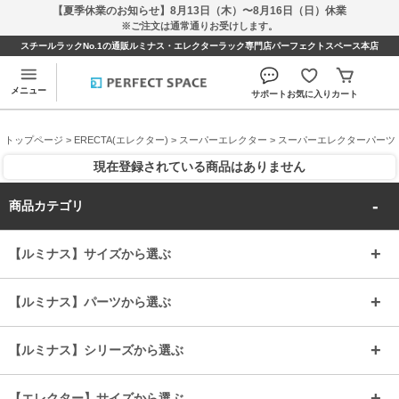
【夏季休業のお知らせ】8月13日（木）〜8月16日（日）休業
※ご注文は通常通りお受けします。
スチールラックNo.1の通販ルミナス・エレクターラック専門店パーフェクトスペース本店
メニュー
サポート
お気に入り
カート
トップページ
>
ERECTA(エレクター)
>
スーパーエレクター
>
スーパーエレクターパーツ
現在登録されている商品はありません
商品カテゴリ
【ルミナス】サイズから選ぶ
～幅35
～幅55
【ルミナス】パーツから選ぶ
～幅65
～幅85
25mmシェルフ
19mmシェルフ
【ルミナス】シリーズから選ぶ
～幅90
～幅120
25mmポール
19mmポール
25mm
25mm
【エレクター】サイズから選ぶ