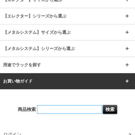
ルミナスレギュラー
ルミナススリム
BIGラック(150～180)
全25mmパーツを見る
全19mmパーツを見る
25mm
25/19mm
メタルルミナス
突っ張りラック
幅45cm
幅60cm
【エレクター】シリーズから選ぶ
その他便利パーツ
25mm
25mm
ルミナスノワール
プレミアムライン
幅75cm
幅90cm
ベーシック
ヴィンテージ
【メタルシステム】サイズから選ぶ
シリーズ
エディション
19mm
19mm
ルミナスライト
メタルルミナス
幅105cm
幅120cm
スーパーエレクター
スタンダード
エレクター
幅67.7cm
幅97.7cm
【メタルシステム】シリーズから選ぶ
すべてを見る
幅150cm
樹脂製メトロマックス
すべてを見る
幅112.7cm
幅127.7cm
スーパー123
ユニラック
用途でラックを探す
幅142.7cm
幅157.2cm
すべてを見る
突っ張りラック
BIGラック
お買い物ガイド
幅172.2cm
幅187.2cm
衣類収納
キッチン収納
お支払いについて
すべてを見る
防サビ高性能
屋外用ラック
商品検索
送料について
テレビ台
本棚／CDラック
お届けについて
ログイン