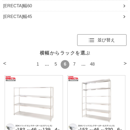
[ERECTA]幅60
[ERECTA]幅45
並び替え
横幅からラックを選ぶ
<
>
1
…
5
6
7
…
48