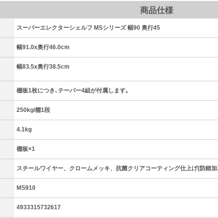
商品仕様
スーパーエレクターシェルフ MSシリーズ 幅90 奥行45
）
幅91.0x奥行46.0cm
幅83.5x奥行38.5cm
棚板1枚につき､テーパー4組が付属します｡
250kg/棚1段
4.1kg
棚板×1
スチールワイヤー、クロームメッキ、抗菌クリアコーティング仕上げ(防錆加
MS910
4933315732617