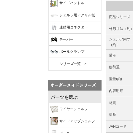
サイドハンドル
シェルフ用アクリル板
商品シリーズ
連結用コネクター
外形寸法（約
シェルフ内寸
テーパー
（約）
ポールクランプ
備考
シリーズ一覧 >
耐荷重
重量(約)
内容明細
パーツを選ぶ
材質
ワイヤーシェルフ
型番
サイドアップシェルフ
JANコード