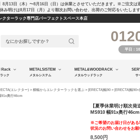
】8月13日（木）〜8月16日（日）は休業とさせていただきます。※ご注文は
休み明けは8月17日（月）より順次お問い合わせ、出荷のご対応をいたしま
エレクターラック専門店パーフェクトスペース本店
012
平日：1
l Rack
METALSISTEM
METAL&WOODRACK
SER
ラック
メタルシステム
メタルウッドラック
サ
RECTA(エレクター)
>
横幅からエレクターラックを選ぶ
>
[ERECTA]幅90
>
[ERECTA]幅90
幅91x奥行46cm
【夏季休業明け順次発
MS910 幅91x奥行46cm
※ご希望のお届け日がある
状況のお問い合わせをお願
8,500円