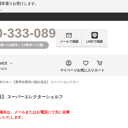
通常通りお受けします。
す。
0-333-089
メールで相談
LINEで相談
0時〜12時半／13時半〜17時
VICE
ービス
マイページ
お気に入り
カート
×奥行45
> 【夏季休業明け順次発送】 スーパーエレクター
送】 スーパーエレクターシェルフ
場合は、メールまたはお電話にて先に在庫
いいたします。