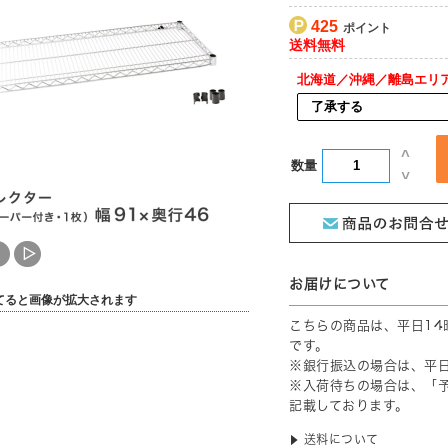
425
北海道／沖縄／離島エリ
[ 送料込 ]
数量
てると画像が拡大されます