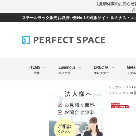
【夏季休業のお知らせ
お
スチールラック販売お取扱い数No.1の通販サイト ルミナス・
ITEMS
Luminous
ERECTA
Meta
用途
ルミナス
エレクター
メタル
トップページ
>
E
シェルフ MS910 