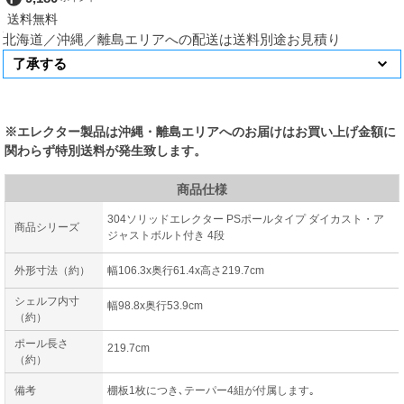
北海道／沖縄／離島エリアへの配送は送料別途お見積り
※エレクター製品は沖縄・離島エリアへのお届けはお買い上げ金額に
関わらず特別送料が発生致します。
商品仕様
304ソリッドエレクター PSポールタイプ ダイカスト・ア
商品シリーズ
ジャストボルト付き 4段
外形寸法（約）
幅106.3x奥行61.4x高さ219.7cm
シェルフ内寸
幅98.8x奥行53.9cm
（約）
ポール長さ
219.7cm
（約）
備考
棚板1枚につき､テーパー4組が付属します｡