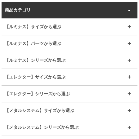
商品カテゴリ
【ルミナス】サイズから選ぶ
～幅35
～幅55
【ルミナス】パーツから選ぶ
～幅65
～幅85
25mmシェルフ
19mmシェルフ
【ルミナス】シリーズから選ぶ
～幅90
～幅120
25mmポール
19mmポール
25mm
25mm
【エレクター】サイズから選ぶ
ルミナスレギュラー
ルミナススリム
BIGラック(150～180)
全25mmパーツを見る
全19mmパーツを見る
25mm
25/19mm
メタルルミナス
突っ張りラック
幅45cm
幅60cm
【エレクター】シリーズから選ぶ
その他便利パーツ
25mm
25mm
ルミナスノワール
プレミアムライン
幅75cm
幅90cm
ベーシック
ヴィンテージ
【メタルシステム】サイズから選ぶ
シリーズ
エディション
19mm
19mm
ルミナスライト
メタルルミナス
幅105cm
幅120cm
スーパーエレクター
スタンダード
エレクター
幅67.7cm
幅97.7cm
【メタルシステム】シリーズから選ぶ
すべてを見る
幅150cm
樹脂製メトロマックス
すべてを見る