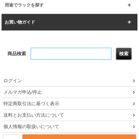
幅112.7cm
幅127.7cm
スーパー123
ユニラック
用途でラックを探す
幅142.7cm
幅157.2cm
すべてを見る
突っ張りラック
BIGラック
お買い物ガイド
幅172.2cm
幅187.2cm
衣類収納
キッチン収納
お支払いについて
すべてを見る
防サビ高性能
屋外用ラック
商品検索
送料について
テレビ台
本棚／CDラック
お届けについて
隙間収納ラック
調味料ラック
ログイン
ルミナス製品間違い交換について
メルマガ申込/停止
特定商取引法に基づく表示
予約販売について
送料とお支払い方法について
領収書・納品書・請求書
個人情報の取扱いについて