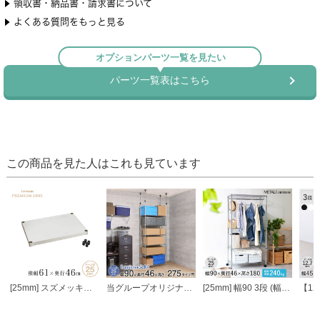
この商品を見た人はこれも見ています
[25mm] スズメッキソリッド棚 幅60 幅61×奥行46cm スリーブ付き ルミナス プレミアムライン ソリッドシェルフ スチールシェルフ
当グループオリジナル [25mm] 幅90 6段 ルミナススリム 突っ張りラック
[25mm] 幅90 3段 (幅91.5×奥行46×高さ178.5cm) メタルルミナスラック ハンガーラック ワードローブ