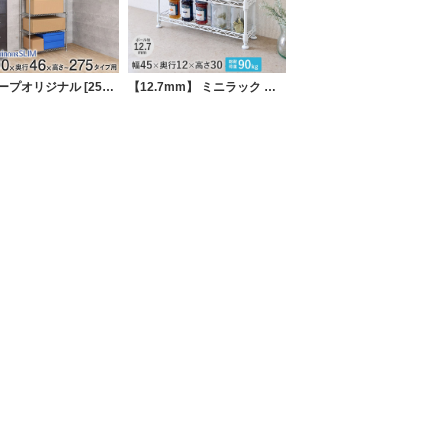
当グループオリジナル [25mm] 幅90 6段 ルミナススリム 突っ張りラック
【12.7mm】 ミニラック 幅45.5 cm×奥行12.5cm×高さ31cm 3段