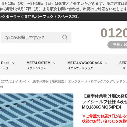
】8月13日（木）〜8月16日（日）は休業とさせていただきます。※ご注文は
休み明けは8月17日（月）より順次お問い合わせ、出荷のご対応をいたしま
エレクターラック専門店パーフェクトスペース本店
012
平日：1
l Rack
METALSISTEM
METAL&WOODRACK
SER
ラック
メタルシステム
メタルウッドラック
サ
RECTA(エレクター)
> 【夏季休業明け順次発送】 エレクター メトロマックスQ グリッドシェルフ仕
E4
【夏季休業明け順次発送
ッドシェルフ仕様 4段セット
MQ1836GMQ54PE4
※ご希望のお届け日がある
状況のお問い合わせをお願