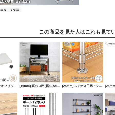
5cm
272kg
この商品を見た人はこれも見て
[25mm] スズメッキソリッド棚 幅60 幅61×奥行46cm スリーブ付き ルミナス プレミアムライン ソリッドシェルフ スチールシェルフ
[19mm] 幅60 3段 (幅59.5×奥行39.5×高さ51cm) ルミナスブラック テレビ台
[25mm] ルミナス円形アジャスター4個セット (ラック1台分)