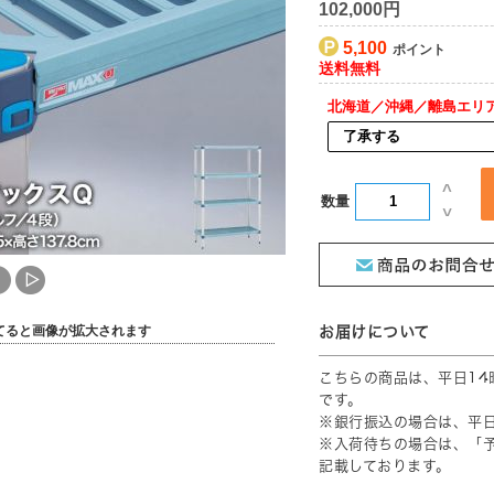
102,000円
5,100
北海道／沖縄／離島エリ
[ 送料込 ]
数量
てると画像が拡大されます