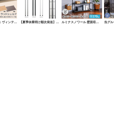
[25mm] ルミナス ヴィンテージウッドシェルフ 幅60 奥行46
【夏季休業明け順次発送】 エレクターベーシック ポール
ルミナスノワール 壁面収納ラック 幅110 奥行40 高さ150