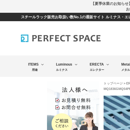
【夏季休業のお知らせ
お
スチールラック販売お取扱い数No.1の通販サイト ルミナス・
ITEMS
Luminous
ERECTA
Meta
用途
ルミナス
エレクター
メタル
トップページ
>
E
MQ1836GMQ54P