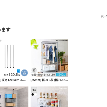
98,
います
[25mm] 長さ120.5cm ルミナスポール4本組
[25mm] 幅90 3段 (幅91.5×奥行46×高さ178.5cm) メタルルミナスラック ハンガーラック ワードローブ