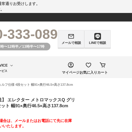
通常通りお受けします。
す。
0-333-089
メールで相談
LINEで相談
0時〜12時半／13時半〜17時
VICE
ービス
マイページ
お気に入り
カート
様 4段セット 幅91×奥行46.5×高さ137.8cm
】 エレクター メトロマックスQ グリ
 幅91×奥行46.5×高さ137.8cm
場合は、メールまたはお電話にて先に在庫
いいたします。