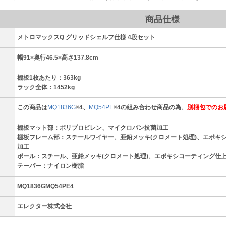
商品仕様
メトロマックスQ グリッドシェルフ仕様 4段セット
）
幅91×奥行46.5×高さ137.8cm
棚板1枚あたり：363kg
ラック全体：1452kg
この商品は
MQ1836G
×4、
MQ54PE
×4の組み合わせ商品の為、
別梱包でのお
棚板マット部：ポリプロピレン、マイクロバン抗菌加工
棚板フレーム部：スチールワイヤー、亜鉛メッキ(クロメート処理)、エポキシ
加工
ポール：スチール、亜鉛メッキ(クロメート処理)、エポキシコーティング仕上
テーパー：ナイロン樹脂
MQ1836GMQ54PE4
エレクター株式会社