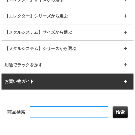
ルミナスレギュラー
ルミナススリム
BIGラック(150～180)
全25mmパーツを見る
全19mmパーツを見る
25mm
25/19mm
メタルルミナス
突っ張りラック
幅45cm
幅60cm
【エレクター】シリーズから選ぶ
その他便利パーツ
25mm
25mm
ルミナスノワール
プレミアムライン
幅75cm
幅90cm
ベーシック
ヴィンテージ
【メタルシステム】サイズから選ぶ
シリーズ
エディション
19mm
19mm
ルミナスライト
メタルルミナス
幅105cm
幅120cm
スーパーエレクター
スタンダード
エレクター
幅67.7cm
幅97.7cm
【メタルシステム】シリーズから選ぶ
すべてを見る
幅150cm
樹脂製メトロマックス
すべてを見る
幅112.7cm
幅127.7cm
スーパー123
ユニラック
用途でラックを探す
幅142.7cm
幅157.2cm
すべてを見る
突っ張りラック
BIGラック
お買い物ガイド
幅172.2cm
幅187.2cm
衣類収納
キッチン収納
お支払いについて
すべてを見る
防サビ高性能
屋外用ラック
商品検索
送料について
テレビ台
本棚／CDラック
お届けについて