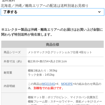
北海道／沖縄／離島エリアへの配送は送料別途お見積り
※エレクター製品は沖縄・離島エリアへのお届けはお買い上げ金額に
関わらず特別送料が発生致します。
商品仕様
商品シリーズ
メトロマックスQ グリッドシェルフ仕様 4段セット
外形寸法（約）
幅136.6×奥行54×高さ158.1cm
棚板1枚あたり：363kg
耐荷重
ラック全体：1452kg
この商品は
MQ2154G
×4、
MQ63PE
×4の組み合わせ商品の
内容明細
為、
別梱包でのお届けです。
棚板マット部：ポリプロピレン、マイクロバン抗菌加工
棚板フレーム部：スチールワイヤー、亜鉛メッキ(クロメー