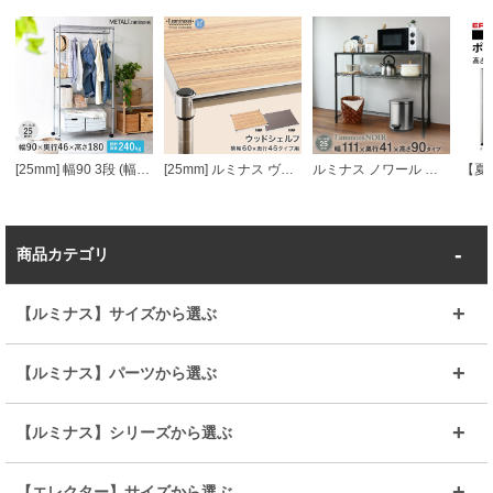
[25mm] 幅90 3段 (幅91.5×奥行46×高さ178.5cm) メタルルミナスラック ハンガーラック ワードローブ
[25mm] ルミナス ヴィンテージウッドシェルフ 幅60 奥行46
ルミナス ノワール キッチンラック キッチンボード ウッドシェルフ天板 2段 幅111×奥行41×高さ90cm
商品カテゴリ
【ルミナス】サイズから選ぶ
～幅35
～幅55
【ルミナス】パーツから選ぶ
～幅65
～幅85
25mmシェルフ
19mmシェルフ
【ルミナス】シリーズから選ぶ
～幅90
～幅120
25mmポール
19mmポール
25mm
25mm
【エレクター】サイズから選ぶ