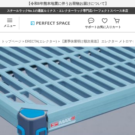
【令和8年熊本地震に伴うお荷物お届けについて】
スチールラックNo.1の通販ルミナス・エレクターラック専門店パーフェクトスペース本店
メニュー
サポート
お気に入り
カート
トップページ
>
ERECTA(エレクター)
> 【夏季休業明け順次発送】 エレクター メトロマックスQ 