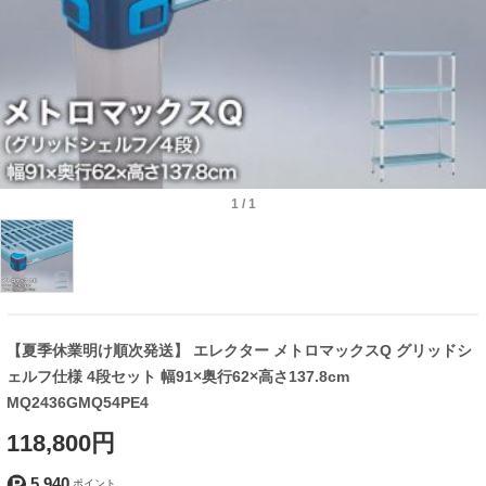
1
/
1
【夏季休業明け順次発送】 エレクター メトロマックスQ グリッドシ
ェルフ仕様 4段セット 幅91×奥行62×高さ137.8cm
MQ2436GMQ54PE4
118,800円
5,940