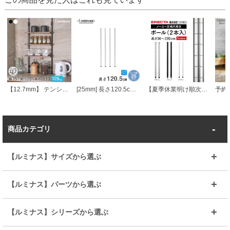
【12.7mm】 テンションミニラック 幅36.5 cm×奥行13.5cm×高さ74～110cm 3段
[25mm] 長さ120.5cm ルミナスポール4本組
【夏季休業明け順次発送】 エレクターベーシック ポール
商品カテゴリ
【ルミナス】サイズから選ぶ
～幅35
～幅55
【ルミナス】パーツから選ぶ
～幅65
～幅85
25mmシェルフ
19mmシェルフ
【ルミナス】シリーズから選ぶ