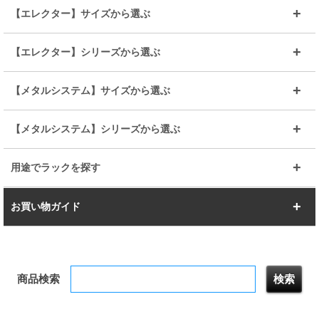
～幅90
～幅120
25mmポール
19mmポール
25mm
25mm
【エレクター】サイズから選ぶ
ルミナスレギュラー
ルミナススリム
BIGラック(150～180)
全25mmパーツを見る
全19mmパーツを見る
25mm
25/19mm
メタルルミナス
突っ張りラック
幅45cm
幅60cm
【エレクター】シリーズから選ぶ
その他便利パーツ
25mm
25mm
ルミナスノワール
プレミアムライン
幅75cm
幅90cm
ベーシック
ヴィンテージ
【メタルシステム】サイズから選ぶ
シリーズ
エディション
19mm
19mm
ルミナスライト
メタルルミナス
幅105cm
幅120cm
スーパーエレクター
スタンダード
エレクター
幅67.7cm
幅97.7cm
【メタルシステム】シリーズから選ぶ
すべてを見る
幅150cm
樹脂製メトロマックス
すべてを見る
幅112.7cm
幅127.7cm
スーパー123
ユニラック
用途でラックを探す
幅142.7cm
幅157.2cm
すべてを見る
突っ張りラック
BIGラック
お買い物ガイド
幅172.2cm
幅187.2cm
衣類収納
キッチン収納
お支払いについて
すべてを見る
防サビ高性能
屋外用ラック
商品検索
送料について
テレビ台
本棚／CDラック