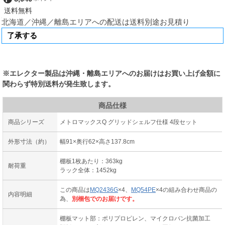
北海道／沖縄／離島エリアへの配送は送料別途お見積り
※エレクター製品は沖縄・離島エリアへのお届けはお買い上げ金額に
関わらず特別送料が発生致します。
商品仕様
商品シリーズ
メトロマックスQ グリッドシェルフ仕様 4段セット
外形寸法（約）
幅91×奥行62×高さ137.8cm
棚板1枚あたり：363kg
耐荷重
ラック全体：1452kg
この商品は
MQ2436G
×4、
MQ54PE
×4の組み合わせ商品の
内容明細
為、
別梱包でのお届けです。
棚板マット部：ポリプロピレン、マイクロバン抗菌加工