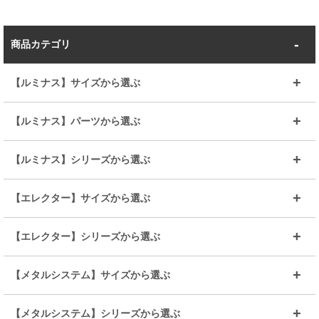
商品カテゴリ
【ルミナス】サイズから選ぶ
～幅35
～幅55
【ルミナス】パーツから選ぶ
～幅65
～幅85
25mmシェルフ
19mmシェルフ
【ルミナス】シリーズから選ぶ
～幅90
～幅120
25mmポール
19mmポール
25mm
25mm
【エレクター】サイズから選ぶ
ルミナスレギュラー
ルミナススリム
BIGラック(150～180)
全25mmパーツを見る
全19mmパーツを見る
25mm
25/19mm
メタルルミナス
突っ張りラック
幅45cm
幅60cm
【エレクター】シリーズから選ぶ
その他便利パーツ
25mm
25mm
ルミナスノワール
プレミアムライン
幅75cm
幅90cm
ベーシック
ヴィンテージ
【メタルシステム】サイズから選ぶ
シリーズ
エディション
19mm
19mm
ルミナスライト
メタルルミナス
幅105cm
幅120cm
スーパーエレクター
スタンダード
エレクター
幅67.7cm
幅97.7cm
【メタルシステム】シリーズから選ぶ