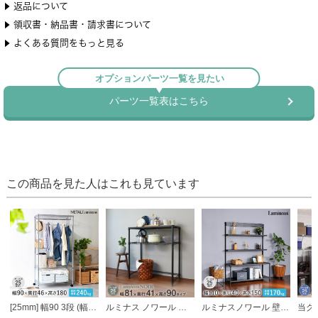
この商品を見た人はこれも見ています
[25mm] 幅90 3段 (幅91.5×奥行46×高さ178.5cm) メタルルミナスラック ハンガーラック ワードローブ
ルミナス ノワール キッチンラック キッチンボード ウッドシェルフ天板 2段 幅81×奥行41×高さ90cm
ルミナスノワール 壁面収納ラック 幅110 奥行40 高さ150