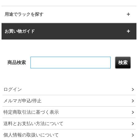
すべてを見る
幅150cm
樹脂製メトロマックス
すべてを見る
幅112.7cm
幅127.7cm
スーパー123
ユニラック
用途でラックを探す
幅142.7cm
幅157.2cm
すべてを見る
突っ張りラック
BIGラック
お買い物ガイド
幅172.2cm
幅187.2cm
衣類収納
キッチン収納
お支払いについて
すべてを見る
防サビ高性能
屋外用ラック
商品検索
送料について
テレビ台
本棚／CDラック
お届けについて
隙間収納ラック
調味料ラック
ログイン
ルミナス製品間違い交換について
メルマガ申込/停止
特定商取引法に基づく表示
予約販売について
送料とお支払い方法について
領収書・納品書・請求書
個人情報の取扱いについて