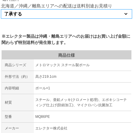
北海道／沖縄／離島エリアへの配送は送料別途お見積り
※エレクター製品は沖縄・離島エリアへのお届けはお買い上げ金額に
関わらず特別送料が発生致します。
商品仕様
商品シリーズ
メトロマックス スチール製ポール
外形寸法（約）
高さ219.1cm
内容明細
ポール×1
スチール、亜鉛メッキ(クロメート処理)、エポキシコーテ
材質
ィング仕上げ(防錆加工)、マイクロバン抗菌加工
型番
MQ86PE
メーカー
エレクター株式会社