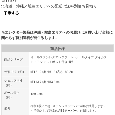
北海道／沖縄／離島エリアへの配送は送料別途お見積り
※エレクター製品は沖縄・離島エリアへのお届けはお買い上げ金額に
関わらず特別送料が発生致します。
商品仕様
オールステンレスエレクター PSポールタイプ ダイカス
商品シリーズ
ト・アジャストボルト付き 4段
外形寸法（約）
幅121.2x奥行61.3x高さ189.2cm
シェルフ内寸
幅113.7x奥行53.8cm
（約）
ポール長さ
189.2cm
（約）
棚板1枚につき､ステンレステーパー4組が付属します｡
備考
※予備として通常のABSテーパーも付属します｡