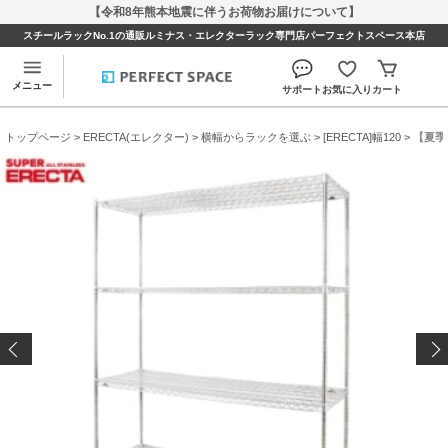
【令和8年熊本地震に伴うお荷物お届けについて】
スチールラックNo.1の通販ルミナス・エレクターラック専門店パーフェクトスペース本店
メニュー
サポート
お気に入り
カート
トップページ
>
ERECTA(エレクター)
>
横幅からラックを選ぶ
>
[ERECTA]幅120
> 【夏季