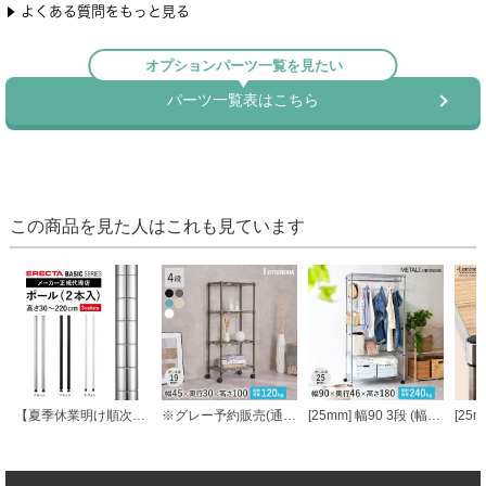
この商品を見た人はこれも見ています
【夏季休業明け順次発送】 エレクターベーシック ポール
※グレー予約販売(通常1ヶ月以内出荷)※ルミナス カラーラック スチールラック キャスター付 4段 幅45 ラック
[25mm] 幅90 3段 (幅91.5×奥行46×高さ178.5cm) メタルルミナスラック ハンガーラック ワードローブ