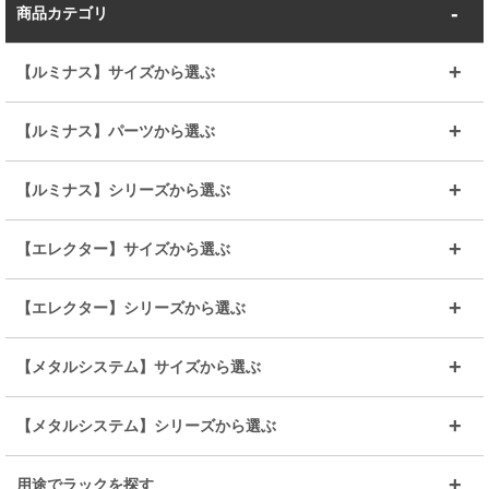
商品カテゴリ
【ルミナス】サイズから選ぶ
～幅35
～幅55
【ルミナス】パーツから選ぶ
～幅65
～幅85
25mmシェルフ
19mmシェルフ
【ルミナス】シリーズから選ぶ
～幅90
～幅120
25mmポール
19mmポール
25mm
25mm
【エレクター】サイズから選ぶ
ルミナスレギュラー
ルミナススリム
BIGラック(150～180)
全25mmパーツを見る
全19mmパーツを見る
25mm
25/19mm
メタルルミナス
突っ張りラック
幅45cm
幅60cm
【エレクター】シリーズから選ぶ
その他便利パーツ
25mm
25mm
ルミナスノワール
プレミアムライン
幅75cm
幅90cm
ベーシック
ヴィンテージ
【メタルシステム】サイズから選ぶ
シリーズ
エディション
19mm
19mm
ルミナスライト
メタルルミナス
幅105cm
幅120cm
スーパーエレクター
スタンダード
エレクター
幅67.7cm
幅97.7cm
【メタルシステム】シリーズから選ぶ
すべてを見る
幅150cm
樹脂製メトロマックス
すべてを見る
幅112.7cm
幅127.7cm
スーパー123
ユニラック
用途でラックを探す