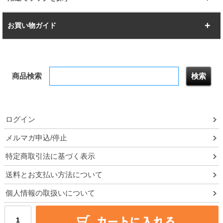
幅142.7cm
幅157.2cm
すべてを見る
突っ張りラック
BIGラック
お買い物ガイド
幅172.2cm
幅187.2cm
衣類収納
キッチン収納
お支払いについて
すべてを見る
防サビ高性能
屋外用ラック
商品検索
送料について
テレビ台
本棚／CDラック
お届けについて
隙間収納ラック
調味料ラック
ログイン
ルミナス製品間違い交換について
メルマガ申込/停止
特定商取引法に基づく表示
予約販売について
送料とお支払い方法について
領収書・納品書・請求書
個人情報の取扱いについて
ポイントについて