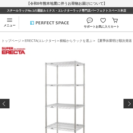
【令和8年熊本地震に伴うお荷物お届けについて】
スチールラックNo.1の通販ルミナス・エレクターラック専門店パーフェクトスペース本店
メニュー
サポート
お気に入り
カート
トップページ
>
ERECTA(エレクター)
>
横幅からラックを選ぶ
> 【夏季休業明け順次発送】 