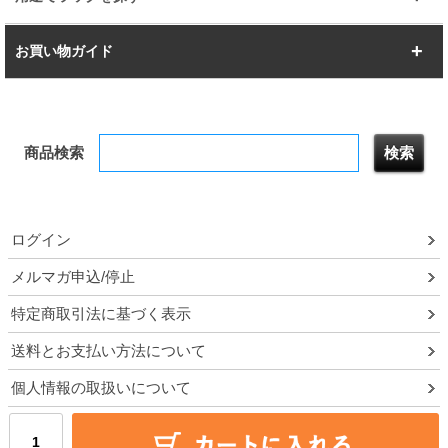
幅142.7cm
幅157.2cm
すべてを見る
突っ張りラック
BIGラック
お買い物ガイド
幅172.2cm
幅187.2cm
衣類収納
キッチン収納
お支払いについて
すべてを見る
防サビ高性能
屋外用ラック
商品検索
送料について
テレビ台
本棚／CDラック
お届けについて
隙間収納ラック
調味料ラック
ログイン
ルミナス製品間違い交換について
メルマガ申込/停止
特定商取引法に基づく表示
予約販売について
送料とお支払い方法について
領収書・納品書・請求書
個人情報の取扱いについて
ポイントについて