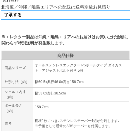
北海道／沖縄／離島エリアへの配送は送料別途お見積り
※エレクター製品は沖縄・離島エリアへのお届けはお買い上げ金額に
関わらず特別送料が発生致します。
商品仕様
オールステンレスエレクター PSポールタイプ ダイカス
商品シリーズ
ト・アジャストボルト付き 5段
外形寸法（約）
幅60.5x奥行46.0x高さ158.7cm
シェルフ内寸
幅53.0x奥行38.5cm
（約）
ポール長さ
158.7cm
（約）
棚板1枚につき､ステンレステーパー4組が付属します｡
備考
※予備として通常のABSテーパーも付属します｡