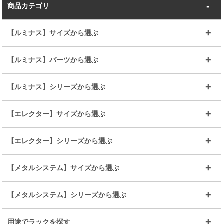
商品カテゴリ
【ルミナス】サイズから選ぶ
～幅35
～幅55
【ルミナス】パーツから選ぶ
～幅65
～幅85
25mmシェルフ
19mmシェルフ
【ルミナス】シリーズから選ぶ
～幅90
～幅120
25mmポール
19mmポール
25mm
25mm
【エレクター】サイズから選ぶ
ルミナスレギュラー
ルミナススリム
BIGラック(150～180)
全25mmパーツを見る
全19mmパーツを見る
25mm
25/19mm
メタルルミナス
突っ張りラック
幅45cm
幅60cm
【エレクター】シリーズから選ぶ
その他便利パーツ
25mm
25mm
ルミナスノワール
プレミアムライン
幅75cm
幅90cm
ベーシック
ヴィンテージ
【メタルシステム】サイズから選ぶ
シリーズ
エディション
19mm
19mm
ルミナスライト
メタルルミナス
幅105cm
幅120cm
スーパーエレクター
スタンダード
エレクター
幅67.7cm
幅97.7cm
【メタルシステム】シリーズから選ぶ
すべてを見る
幅150cm
樹脂製メトロマックス
すべてを見る
幅112.7cm
幅127.7cm
スーパー123
ユニラック
用途でラックを探す