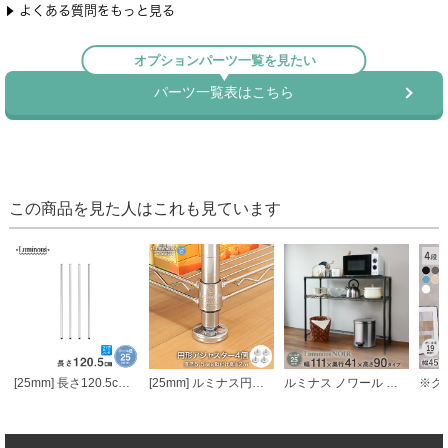
この商品を見た人はこれも見ています
[25mm] 長さ120.5cm ルミナスポール4本組
[25mm] ルミナス円形アジャスター4個セット (ラック1台分)
ルミナス ノワール キッチンラック キッチンボード ウッドシェルフ天板 2段 幅111×奥行41×高さ90cm