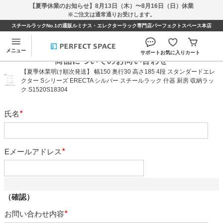
【夏季休業のお知らせ】8月13日（木）〜8月16日（日）休業
※ご注文は通常通りお受けします。
スチールラックNo.1の通販ルミナス・エレクターラック専門店パーフェクトスペース本店
メニュー
サポート
お気に入り
カート
商品についてのお問い合わせ
【夏季休業明け順次発送】 幅150 奥行30 高さ185 4段 スタンダードエレ
クター Sシリーズ ERECTA シルバー スチールラック 什器 厨房 収納ラッ
ク S1520S18304
氏名
必
須
Eメールアドレス
必
須
（確認）
お問い合わせ内容
必