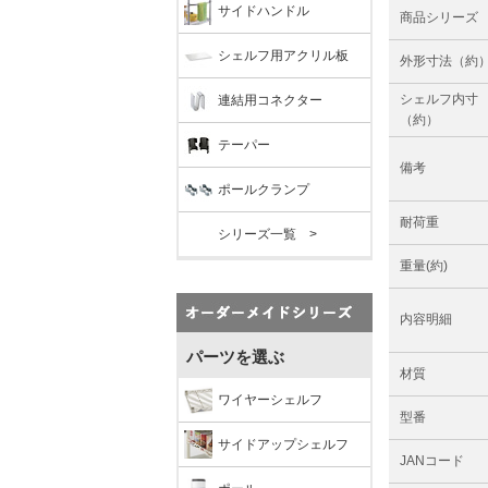
サイドハンドル
商品シリーズ
シェルフ用アクリル板
外形寸法（約
シェルフ内寸
連結用コネクター
（約）
テーパー
備考
ポールクランプ
耐荷重
シリーズ一覧 >
重量(約)
内容明細
パーツを選ぶ
材質
ワイヤーシェルフ
型番
サイドアップシェルフ
JANコード