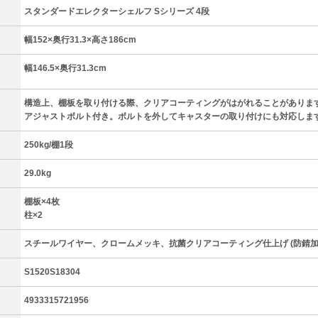
スタンダードエレクターシェルフ Sシリーズ 4段
）
幅152×奥行31.3×高さ186cm
幅146.5×奥行31.3cm
構造上、棚板を取り付ける際、クリアコーティングがはがれることがありま
アジャストボルト付き。ボルトを外してキャスターの取り付けにも対応しま
250kg/棚1段
29.0kg
棚板×4枚
柱×2
スチールワイヤー、クロームメッキ、抗菌クリアコーティング仕上げ (防錆加
S1520S18304
4933315721956