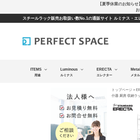
【夏季休業のお知らせ
お
スチールラック販売お取扱い数No.1の通販サイト ルミナス・
ITEMS
Luminous
ERECTA
Meta
用途
ルミナス
エレクター
メタル
トップページ
>
E
什器 厨房 収納ラック