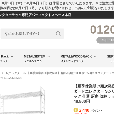
】8月13日（木）〜8月16日（日）は休業とさせていただきます。※ご注文は
休み明けは8月17日（月）より順次お問い合わせ、出荷のご対応をいたしま
エレクターラック専門店パーフェクトスペース本店
012
平日：1
l Rack
METALSISTEM
METAL&WOODRACK
SER
ラック
メタルシステム
メタルウッドラック
サ
RECTA(エレクター)
> 【夏季休業明け順次発送】 幅150 奥行30 高さ185 4段 スタンダード
 S1520S18304
【夏季休業明け順次発送】 
ダードエレクター Sシリ
ック 什器 厨房 収納ラック 
48,800円
2,440