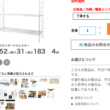
北海道／沖縄／離島エリ
[ 送料込 ]
数量
てると画像が拡大されます