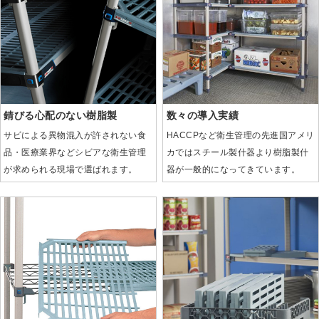
錆びる心配のない樹脂製
数々の導入実績
サビによる異物混入が許されない食
HACCPなど衛生管理の先進国アメリ
品・医療業界などシビアな衛生管理
カではスチール製什器より樹脂製什
が求められる現場で選ばれます。
器が一般的になってきています。