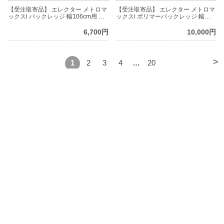
【受注取寄品】 エレクター メトロマ
【受注取寄品】 エレクター メトロマ
ックスi バックレッジ 幅106cm用 有
ックスi ポリマーバックレッジ 幅
効高さ5.1cm MXL42-2S
91cm用 有効高さ10.2cm MXL364P
6,700円
10,000円
>
1
2
3
4
…
20
商品カテゴリ
【ルミナス】サイズから選ぶ
～幅35
～幅55
【ルミナス】パーツから選ぶ
～幅65
～幅85
25mmシェルフ
19mmシェルフ
【ルミナス】シリーズから選ぶ
～幅90
～幅120
25mmポール
19mmポール
25mm
25mm
【エレクター】サイズから選ぶ
ルミナスレギュラー
ルミナススリム
BIGラック(150～180)