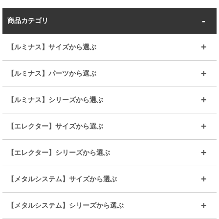
商品カテゴリ
【ルミナス】サイズから選ぶ
～幅35
～幅55
【ルミナス】パーツから選ぶ
～幅65
～幅85
25mmシェルフ
19mmシェルフ
【ルミナス】シリーズから選ぶ
～幅90
～幅120
25mmポール
19mmポール
25mm
25mm
【エレクター】サイズから選ぶ
ルミナスレギュラー
ルミナススリム
BIGラック(150～180)
全25mmパーツを見る
全19mmパーツを見る
25mm
25/19mm
メタルルミナス
突っ張りラック
幅45cm
幅60cm
【エレクター】シリーズから選ぶ
その他便利パーツ
25mm
25mm
ルミナスノワール
プレミアムライン
幅75cm
幅90cm
ベーシック
ヴィンテージ
【メタルシステム】サイズから選ぶ
シリーズ
エディション
19mm
19mm
ルミナスライト
メタルルミナス
幅105cm
幅120cm
スーパーエレクター
スタンダード
エレクター
幅67.7cm
幅97.7cm
【メタルシステム】シリーズから選ぶ
すべてを見る
幅150cm