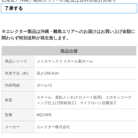
※エレクター製品は沖縄・離島エリアへのお届けはお買い上げ金額に
関わらず特別送料が発生致します。
商品仕様
商品シリーズ
メトロマックス スチール製ポール
外形寸法（約）
高さ188.6cm
内容明細
ポール×1
スチール、亜鉛メッキ(クロメート処理)、エポキシコーテ
材質
ィング仕上げ(防錆加工)、マイクロバン抗菌加工
型番
MQ74PE
メーカー
エレクター株式会社