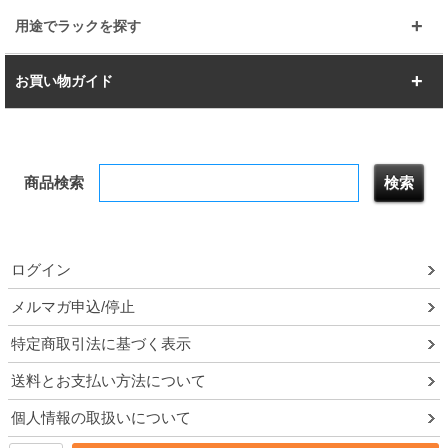
樹脂製メトロマックス
すべてを見る
幅112.7cm
幅127.7cm
スーパー123
ユニラック
用途でラックを探す
幅142.7cm
幅157.2cm
すべてを見る
突っ張りラック
BIGラック
お買い物ガイド
幅172.2cm
幅187.2cm
衣類収納
キッチン収納
お支払いについて
すべてを見る
防サビ高性能
屋外用ラック
商品検索
送料について
テレビ台
本棚／CDラック
お届けについて
隙間収納ラック
調味料ラック
ログイン
ルミナス製品間違い交換について
メルマガ申込/停止
特定商取引法に基づく表示
予約販売について
送料とお支払い方法について
領収書・納品書・請求書
個人情報の取扱いについて