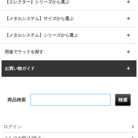
メタルルミナス
突っ張りラック
幅45cm
幅60cm
【エレクター】シリーズから選ぶ
その他便利パーツ
25mm
25mm
ルミナスノワール
プレミアムライン
幅75cm
幅90cm
ベーシック
ヴィンテージ
【メタルシステム】サイズから選ぶ
シリーズ
エディション
19mm
19mm
ルミナスライト
メタルルミナス
幅105cm
幅120cm
スーパーエレクター
スタンダード
エレクター
幅67.7cm
幅97.7cm
【メタルシステム】シリーズから選ぶ
すべてを見る
幅150cm
樹脂製メトロマックス
すべてを見る
幅112.7cm
幅127.7cm
スーパー123
ユニラック
用途でラックを探す
幅142.7cm
幅157.2cm
すべてを見る
突っ張りラック
BIGラック
お買い物ガイド
幅172.2cm
幅187.2cm
衣類収納
キッチン収納
お支払いについて
すべてを見る
防サビ高性能
屋外用ラック
商品検索
送料について
テレビ台
本棚／CDラック
お届けについて
隙間収納ラック
調味料ラック
ログイン
ルミナス製品間違い交換について
メルマガ申込/停止