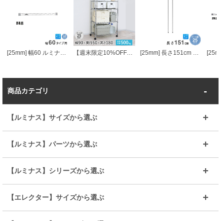
[25mm] 幅60 ルミナスワイヤーバー (スリーブ付き)
【週末限定10%OFF】 [25mm] 幅90 5段 (幅91.5×奥行61×高さ179.5cm) ルミナススリム スチールラック
[25mm] 長さ151cm ルミナスポール2本組
商品カテゴリ
【ルミナス】サイズから選ぶ
～幅35
～幅55
【ルミナス】パーツから選ぶ
～幅65
～幅85
25mmシェルフ
19mmシェルフ
【ルミナス】シリーズから選ぶ
～幅90
～幅120
25mmポール
19mmポール
25mm
25mm
【エレクター】サイズから選ぶ
ルミナスレギュラー
ルミナススリム
BIGラック(150～180)
全25mmパーツを見る
全19mmパーツを見る
25mm
25/19mm