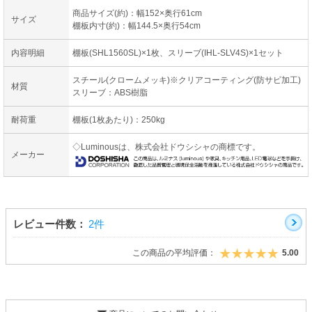
商品サイズ(約)：幅152×奥行61cm
サイズ
棚板内寸(約)：幅144.5×奥行54cm
内容明細
棚板(SHL1560SL)×1枚、スリーブ(IHL-SLV4S)×1セット
スチール(クロームメッキ)※クリアコーティング(防サビ加工)
材質
スリーブ：ABS樹脂
耐荷重
棚板(1枚あたり)：250kg
◇Luminousは、株式会社ドウシシャの商標です。
メーカー
レビュー件数：
2件
この商品の平均評価：
5.00