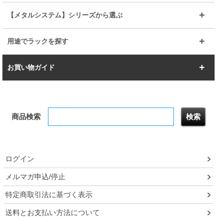
ルミナスライト
メタルルミナス
幅105cm
幅120cm
スーパーエレクター
スタンダード
エレクター
幅67.7cm
幅97.7cm
【メタルシステム】シリーズから選ぶ
すべてを見る
幅150cm
樹脂製メトロマックス
すべてを見る
幅112.7cm
幅127.7cm
スーパー123
ユニラック
用途でラックを探す
幅142.7cm
幅157.2cm
すべてを見る
突っ張りラック
BIGラック
お買い物ガイド
幅172.2cm
幅187.2cm
衣類収納
キッチン収納
お支払いについて
すべてを見る
防サビ高性能
屋外用ラック
商品検索
送料について
テレビ台
本棚／CDラック
お届けについて
隙間収納ラック
調味料ラック
ログイン
ルミナス製品間違い交換について
メルマガ申込/停止
特定商取引法に基づく表示
予約販売について
送料とお支払い方法について