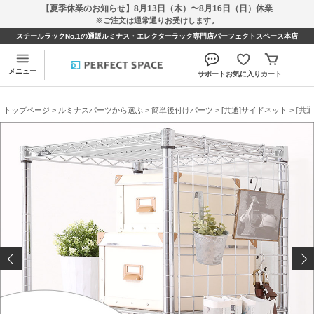
【夏季休業のお知らせ】8月13日（木）〜8月16日（日）休業
※ご注文は通常通りお受けします。
スチールラックNo.1の通販ルミナス・エレクターラック専門店パーフェクトスペース本店
メニュー
サポート
お気に入り
カート
トップページ
>
ルミナスパーツから選ぶ
>
簡単後付けパーツ
>
[共通]サイドネット
> [共