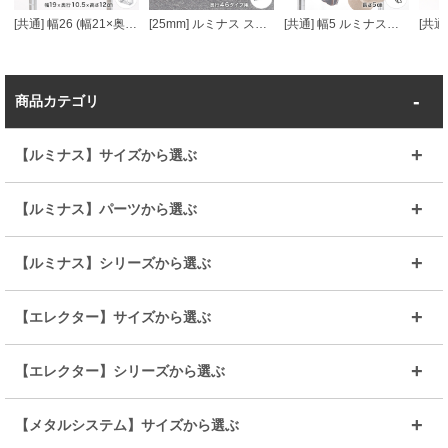
[共通] 幅26 (幅21×奥行9.5×高さ18cm) ルミナス バスケット
[25mm] ルミナス スライドレール スライドレール用台車 奥行46cm 幅8×奥行49×高さ10.5cm 2個セット
[共通] 幅5 ルミナスマルチフック
商品カテゴリ
【ルミナス】サイズから選ぶ
～幅35
～幅55
【ルミナス】パーツから選ぶ
～幅65
～幅85
25mmシェルフ
19mmシェルフ
【ルミナス】シリーズから選ぶ
～幅90
～幅120
25mmポール
19mmポール
25mm
25mm
【エレクター】サイズから選ぶ
ルミナスレギュラー
ルミナススリム
BIGラック(150～180)
全25mmパーツを見る
全19mmパーツを見る
25mm
25/19mm
メタルルミナス
突っ張りラック
幅45cm
幅60cm
【エレクター】シリーズから選ぶ
その他便利パーツ
25mm
25mm
ルミナスノワール
プレミアムライン
幅75cm
幅90cm
ベーシック
ヴィンテージ
【メタルシステム】サイズから選ぶ
シリーズ
エディション
19mm
19mm