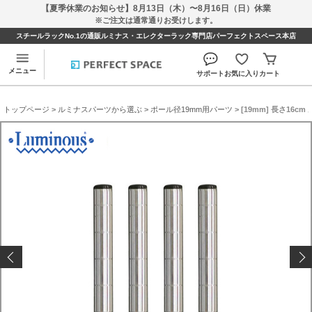
【夏季休業のお知らせ】8月13日（木）〜8月16日（日）休業
※ご注文は通常通りお受けします。
スチールラックNo.1の通販ルミナス・エレクターラック専門店パーフェクトスペース本店
メニュー
サポート
お気に入り
カート
トップページ
>
ルミナスパーツから選ぶ
>
ポール径19mm用パーツ
> [19mm] 長さ16