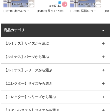
[19mm] 奥行30タイプ用 (幅24×設置高さ8.5cm) ルミナスライトサポート柵
[19mm] 長さ47.5cm ルミナスライトポール2本組
[19mm] 横幅60タイプ用 (幅54×設置高さ8.5cm) ルミナスライトサポート柵
商品カテゴリ
【ルミナス】サイズから選ぶ
～幅35
～幅55
【ルミナス】パーツから選ぶ
～幅65
～幅85
25mmシェルフ
19mmシェルフ
【ルミナス】シリーズから選ぶ
～幅90
～幅120
25mmポール
19mmポール
25mm
25mm
【エレクター】サイズから選ぶ
ルミナスレギュラー
ルミナススリム
BIGラック(150～180)
全25mmパーツを見る
全19mmパーツを見る
25mm
25/19mm
メタルルミナス
突っ張りラック
幅45cm
幅60cm
【エレクター】シリーズから選ぶ
その他便利パーツ
25mm
25mm
ルミナスノワール
プレミアムライン
幅75cm
幅90cm
ベーシック
ヴィンテージ
【メタルシステム】サイズから選ぶ