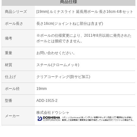
商品仕様
商品シリーズ
[19mm] ルミナスライト 延長用ポール 長さ16cm 4本セット
ポール長さ
長さ16cm(ジョイントねじ部分は含まず)
※ポールの仕様変更により、2011年8月以前に発売された
備考
ポールとは接続できません。
重量
お問い合わせください。
材質
スチール(クロームメッキ)
仕上げ
クリアコーティング(防サビ加工)
ポール径
19mm
型番
ADD-1915-2
株式会社ドウシシャ
メーカー