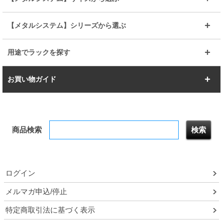
シリーズ
エディション
19mm
19mm
ルミナスライト
メタルルミナス
幅105cm
幅120cm
スーパーエレクター
スタンダード
エレクター
幅67.7cm
幅97.7cm
【メタルシステム】シリーズから選ぶ
すべてを見る
幅150cm
樹脂製メトロマックス
すべてを見る
幅112.7cm
幅127.7cm
スーパー123
ユニラック
用途でラックを探す
幅142.7cm
幅157.2cm
すべてを見る
突っ張りラック
BIGラック
お買い物ガイド
幅172.2cm
幅187.2cm
衣類収納
キッチン収納
お支払いについて
すべてを見る
防サビ高性能
屋外用ラック
商品検索
送料について
テレビ台
本棚／CDラック
お届けについて
隙間収納ラック
調味料ラック
ログイン
ルミナス製品間違い交換について
メルマガ申込/停止
特定商取引法に基づく表示
予約販売について