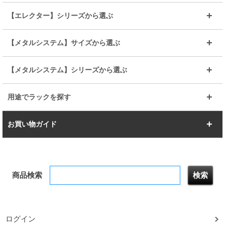
BIGラック(150～180)
全25mmパーツを見る
全19mmパーツを見る
25mm
25/19mm
メタルルミナス
突っ張りラック
幅45cm
幅60cm
【エレクター】シリーズから選ぶ
その他便利パーツ
25mm
25mm
ルミナスノワール
プレミアムライン
幅75cm
幅90cm
ベーシック
ヴィンテージ
【メタルシステム】サイズから選ぶ
シリーズ
エディション
19mm
19mm
ルミナスライト
メタルルミナス
幅105cm
幅120cm
スーパーエレクター
スタンダード
エレクター
幅67.7cm
幅97.7cm
【メタルシステム】シリーズから選ぶ
すべてを見る
幅150cm
樹脂製メトロマックス
すべてを見る
幅112.7cm
幅127.7cm
スーパー123
ユニラック
用途でラックを探す
幅142.7cm
幅157.2cm
すべてを見る
突っ張りラック
BIGラック
お買い物ガイド
幅172.2cm
幅187.2cm
衣類収納
キッチン収納
お支払いについて
すべてを見る
防サビ高性能
屋外用ラック
商品検索
送料について
テレビ台
本棚／CDラック
お届けについて
隙間収納ラック
調味料ラック
ログイン