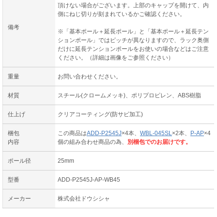
頂けない場合がございます。上部のキャップを開けて、内
側にねじ切りが刻まれているかご確認ください。
備考
※「基本ポール＋延長ポール」と「基本ポール＋延長テン
ションポール」ではピッチが異なりますので、ラック奥側
だけに延長テンションポールをお使いの場合などはご注意
ください。（詳細は画像をご参照ください）
重量
お問い合わせください。
材質
スチール(クロームメッキ)、ポリプロピレン、ABS樹脂
仕上げ
クリアコーティング(防サビ加工)
梱包
この商品は
ADD-P2545J
×4本、
WBL-045SL
×2本、
P-AP
×4
内容
個の組み合わせ商品の為、
別梱包でのお届けです。
ポール径
25mm
型番
ADD-P2545J-AP-WB45
メーカー
株式会社ドウシシャ