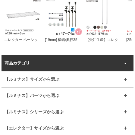
エレクター ベーシックシリーズ ワイヤーシェルフ クローム 幅120×奥行45cm B1848C1 パーツ
[19mm] 横幅/奥行35用 ルミナス・転倒落下防止キット 長さ47～74cm延長突っ張りポール4本 幅35ワイヤーバー2本 円形アジャスター4個
【受注生産】エレクター ベーシックシリーズ サイズ＆カラーオーダーポール高さ162.1～187.5cm 2本 6色 BSOP-H1621
商品カテゴリ
【ルミナス】サイズから選ぶ
～幅35
～幅55
【ルミナス】パーツから選ぶ
～幅65
～幅85
25mmシェルフ
19mmシェルフ
【ルミナス】シリーズから選ぶ
～幅90
～幅120
25mmポール
19mmポール
25mm
25mm
【エレクター】サイズから選ぶ
ルミナスレギュラー
ルミナススリム