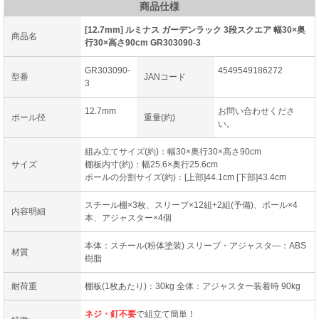
商品仕様
[12.7mm] ルミナス ガーデンラック 3段スクエア 幅30×奥
商品名
行30×高さ90cm GR303090-3
GR303090-
4549549186272
型番
JANコード
3
12.7mm
お問い合わせくださ
ポール径
重量(約)
い。
組み立てサイズ(約)：幅30×奥行30×高さ90cm
サイズ
棚板内寸(約)：幅25.6×奥行25.6cm
ポールの分割サイズ(約)：[上部]44.1cm [下部]43.4cm
スチール棚×3枚、スリーブ×12組+2組(予備)、ポール×4
内容明細
本、アジャスター×4個
本体：スチール(粉体塗装) スリーブ・アジャスタ―：ABS
材質
樹脂
耐荷重
棚板(1枚あたり)：30kg 全体：アジャスター装着時 90kg
ネジ・釘不要
で組立て簡単！