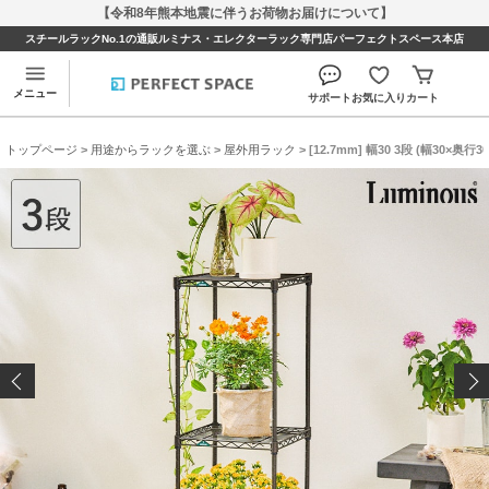
【令和8年熊本地震に伴うお荷物お届けについて】
スチールラックNo.1の通販ルミナス・エレクターラック専門店パーフェクトスペース本店
メニュー
サポート
お気に入り
カート
トップページ
>
用途からラックを選ぶ
>
屋外用ラック
> [12.7mm] 幅30 3段 (幅30