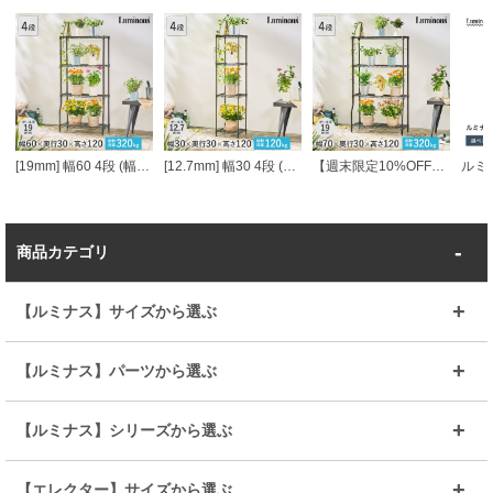
[19mm] 幅60 4段 (幅59.5×奥行29.5×高さ121cm) ルミナスガーデンラック 4段
[12.7mm] 幅30 4段 (幅30×奥行30×高さ120cm) ルミナスガーデンラック 4段スクエア
【週末限定10%OFF】 [19mm] 幅70 4段 (幅70 幅69.5×奥行29.5×高さ121cm) ルミナスガーデンラック 4段
商品カテゴリ
【ルミナス】サイズから選ぶ
～幅35
～幅55
【ルミナス】パーツから選ぶ
～幅65
～幅85
25mmシェルフ
19mmシェルフ
【ルミナス】シリーズから選ぶ
～幅90
～幅120
25mmポール
19mmポール
25mm
25mm
【エレクター】サイズから選ぶ