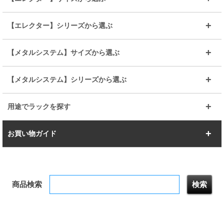
ルミナスレギュラー
ルミナススリム
BIGラック(150～180)
全25mmパーツを見る
全19mmパーツを見る
25mm
25/19mm
メタルルミナス
突っ張りラック
幅45cm
幅60cm
【エレクター】シリーズから選ぶ
その他便利パーツ
25mm
25mm
ルミナスノワール
プレミアムライン
幅75cm
幅90cm
ベーシック
ヴィンテージ
【メタルシステム】サイズから選ぶ
シリーズ
エディション
19mm
19mm
ルミナスライト
メタルルミナス
幅105cm
幅120cm
スーパーエレクター
スタンダード
エレクター
幅67.7cm
幅97.7cm
【メタルシステム】シリーズから選ぶ
すべてを見る
幅150cm
樹脂製メトロマックス
すべてを見る
幅112.7cm
幅127.7cm
スーパー123
ユニラック
用途でラックを探す
幅142.7cm
幅157.2cm
すべてを見る
突っ張りラック
BIGラック
お買い物ガイド
幅172.2cm
幅187.2cm
衣類収納
キッチン収納
お支払いについて
すべてを見る
防サビ高性能
屋外用ラック
商品検索
送料について
テレビ台
本棚／CDラック
お届けについて