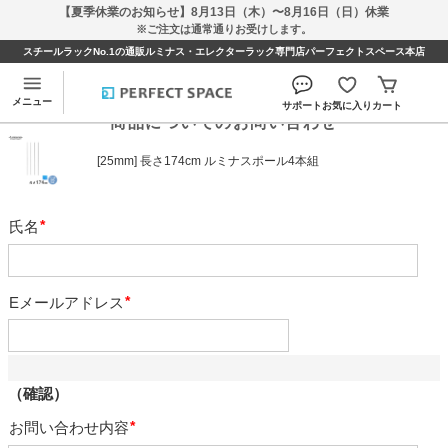
【夏季休業のお知らせ】8月13日（木）〜8月16日（日）休業
※ご注文は通常通りお受けします。
スチールラックNo.1の通販ルミナス・エレクターラック専門店パーフェクトスペース本店
メニュー
サポート
お気に入り
カート
商品についてのお問い合わせ
[25mm] 長さ174cm ルミナスポール4本組
氏名
必
須
Eメールアドレス
必
須
（確認）
お問い合わせ内容
必