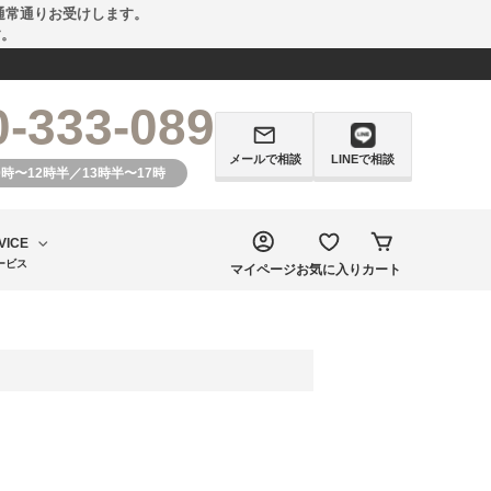
通常通りお受けします。
す。
0-333-089
メールで相談
LINEで相談
0時〜12時半／13時半〜17時
VICE
ービス
マイページ
お気に入り
カート