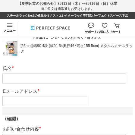
【夏季休業のお知らせ】8月13日（木）〜8月16日（日）休業
※ご注文は通常通りお受けします。
スチールラックNo.1の通販ルミナス・エレクターラック専門店パーフェクトスペース本店
メニュー
サポート
お気に入り
カート
商品についてのお問い合わせ
[25mm] 幅90 4段 (幅91.5×奥行46×高さ155.5cm) メタルルミナスラッ
ク
氏名
必
須
Eメールアドレス
必
須
（確認）
お問い合わせ内容
必