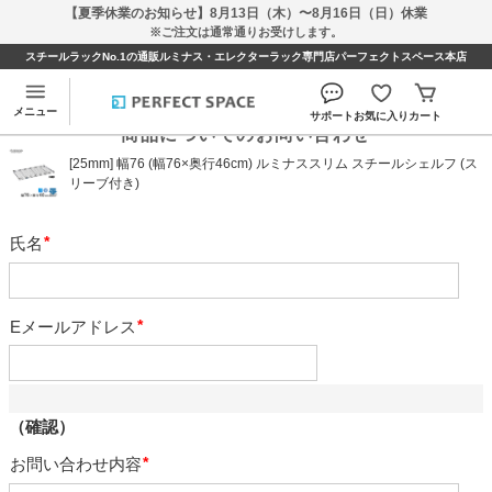
【夏季休業のお知らせ】8月13日（木）〜8月16日（日）休業
※ご注文は通常通りお受けします。
スチールラックNo.1の通販ルミナス・エレクターラック専門店パーフェクトスペース本店
メニュー
サポート
お気に入り
カート
商品についてのお問い合わせ
[25mm] 幅76 (幅76×奥行46cm) ルミナススリム スチールシェルフ (ス
リーブ付き)
氏名
必
須
Eメールアドレス
必
須
（確認）
お問い合わせ内容
必
須