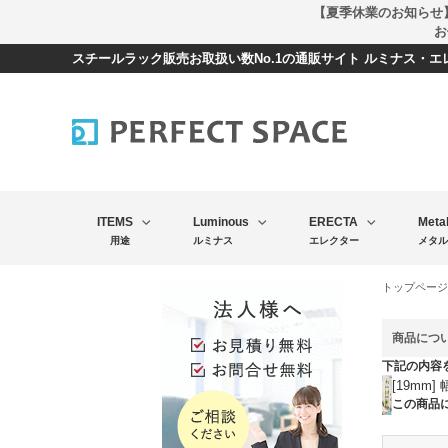
【夏季休業のお知らせ
お
スチールラック販売お取扱い数No.1の通販サイト ルミナス・
ITEMS
Luminous
ERECTA
Meta
用途
ルミナス
エレクター
メタル
トップページ
商品につ
下記の内容
[19mm]
この商品