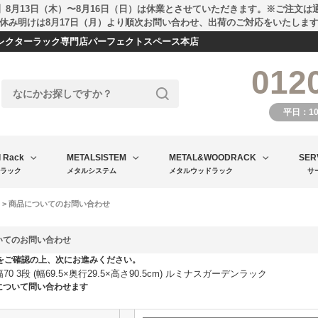
】8月13日（木）〜8月16日（日）は休業とさせていただきます。※ご注文は
休み明けは8月17日（月）より順次お問い合わせ、出荷のご対応をいたしま
エレクターラック専門店パーフェクトスペース本店
012
平日：1
l Rack
METALSISTEM
METAL&WOODRACK
SER
ラック
メタルシステム
メタルウッドラック
サ
> 商品についてのお問い合わせ
いてのお問い合わせ
をご確認の上、次にお進みください。
 幅70 3段 (幅69.5×奥行29.5×高さ90.5cm) ルミナスガーデンラック
について問い合わせます