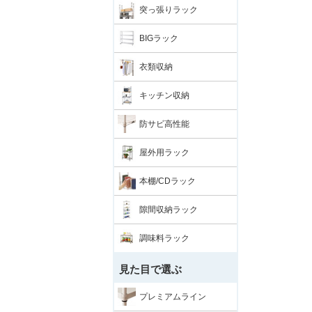
突っ張りラック
BIGラック
衣類収納
キッチン収納
防サビ高性能
屋外用ラック
本棚/CDラック
隙間収納ラック
調味料ラック
見た目で選ぶ
プレミアムライン