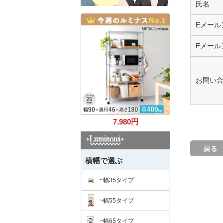
氏名
Eメール
Eメール
お問い
7,980
円
横幅で選ぶ
~幅35タイプ
~幅55タイプ
~幅65タイプ