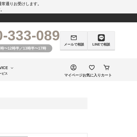
通常通りお受けします。
す。
0-333-089
メールで相談
LINEで相談
0時〜12時半／13時半〜17時
VICE
ービス
マイページ
お気に入り
カート