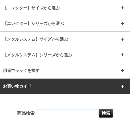
～幅90
～幅120
25mmポール
19mmポール
25mm
25mm
【エレクター】サイズから選ぶ
ルミナスレギュラー
ルミナススリム
BIGラック(150～180)
全25mmパーツを見る
全19mmパーツを見る
25mm
25/19mm
メタルルミナス
突っ張りラック
幅45cm
幅60cm
【エレクター】シリーズから選ぶ
その他便利パーツ
25mm
25mm
ルミナスノワール
プレミアムライン
幅75cm
幅90cm
ベーシック
ヴィンテージ
【メタルシステム】サイズから選ぶ
シリーズ
エディション
19mm
19mm
ルミナスライト
メタルルミナス
幅105cm
幅120cm
スーパーエレクター
スタンダード
エレクター
幅67.7cm
幅97.7cm
【メタルシステム】シリーズから選ぶ
すべてを見る
幅150cm
樹脂製メトロマックス
すべてを見る
幅112.7cm
幅127.7cm
スーパー123
ユニラック
用途でラックを探す
幅142.7cm
幅157.2cm
すべてを見る
突っ張りラック
BIGラック
お買い物ガイド
幅172.2cm
幅187.2cm
衣類収納
キッチン収納
お支払いについて
すべてを見る
防サビ高性能
屋外用ラック
商品検索
送料について
テレビ台
本棚／CDラック