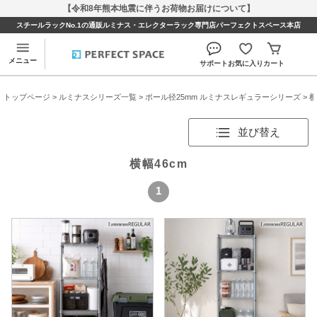
【令和8年熊本地震に伴うお荷物お届けについて】
スチールラックNo.1の通販ルミナス・エレクターラック専門店パーフェクトスペース本店
メニュー
サポート
お気に入り
カート
トップページ
>
ルミナスシリーズ一覧
>
ポール径25mm ルミナスレギュラーシリーズ
> 
並び替え
横幅46cm
1