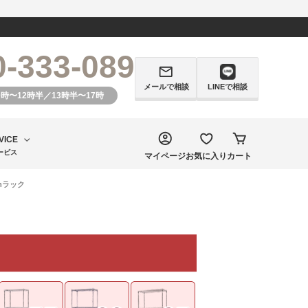
0-333-089
メールで相談
LINEで相談
0時〜12時半／13時半〜17時
VICE
ービス
マイページ
お気に入り
カート
mmラック