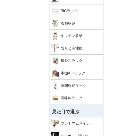
BIGラック
衣類収納
キッチン収納
防サビ高性能
屋外用ラック
本棚/CDラック
隙間収納ラック
調味料ラック
見た目で選ぶ
プレミアムライン
ルミナスブラック