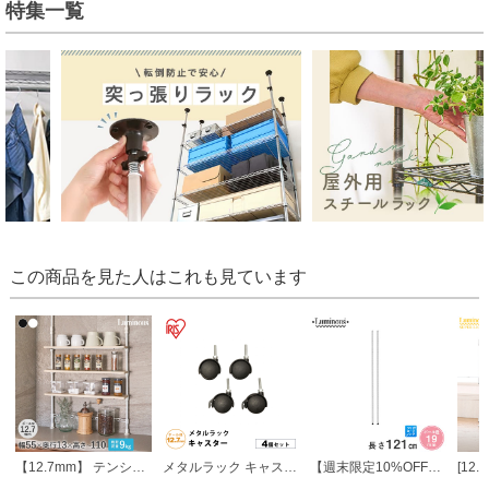
特集一覧
この商品を見た人はこれも見ています
【12.7mm】 テンションミニラック 幅55.5 cm×奥行13.5cm×高さ74～110cm 3段
メタルラック キャスター 4個セット 幅約6×奥行約4.55 ポール直径12.7mm パーツ ラック 収納 カスタマイズ
【週末限定10%OFF】 [19mm] 長さ121cm ルミナスライトポール2本組