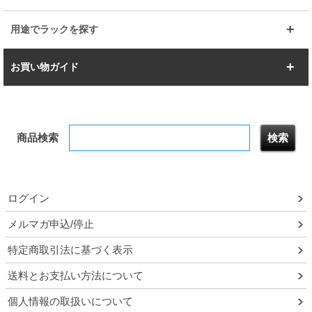
すべてを見る
幅150cm
樹脂製メトロマックス
すべてを見る
幅112.7cm
幅127.7cm
スーパー123
ユニラック
用途でラックを探す
幅142.7cm
幅157.2cm
すべてを見る
突っ張りラック
BIGラック
お買い物ガイド
幅172.2cm
幅187.2cm
衣類収納
キッチン収納
お支払いについて
すべてを見る
防サビ高性能
屋外用ラック
商品検索
送料について
テレビ台
本棚／CDラック
お届けについて
隙間収納ラック
調味料ラック
ログイン
ルミナス製品間違い交換について
メルマガ申込/停止
特定商取引法に基づく表示
予約販売について
送料とお支払い方法について
領収書・納品書・請求書
個人情報の取扱いについて