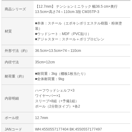
【12.7mm】 テンションミニラック 幅36.5 cm×奥行
商品シリーズ
13.5cm×高さ74～110cm 3段 CM35TP-3
■本体：スチール（エポキシポリエステル樹脂・粉体塗
装）
材質
■ウッドシート：MDF（PVC貼り）
■アジャスター：スチール＋ポリプロピレン
外形寸法（約）
36.5cm×13.5cm×74～110cm
内径寸法
35cm×12cm
■耐荷重：3kg（棚板1枚当たり）
耐荷重（約）
■全体耐荷重：9kg
ハーフウッドシェルフ×3
ワイヤーバー×1
内容明細
スリーブ×8組（+予備1組）
ポール（2分割タイプ）×各2
ポール径
12.7mm
JANコード
WH:4550557177404 BK:4550557177497