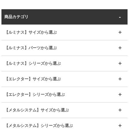
商品カテゴリ
【ルミナス】サイズから選ぶ
～幅35
～幅55
【ルミナス】パーツから選ぶ
～幅65
～幅85
25mmシェルフ
19mmシェルフ
【ルミナス】シリーズから選ぶ
～幅90
～幅120
25mmポール
19mmポール
25mm
25mm
【エレクター】サイズから選ぶ
ルミナスレギュラー
ルミナススリム
BIGラック(150～180)
全25mmパーツを見る
全19mmパーツを見る
25mm
25/19mm
メタルルミナス
突っ張りラック
幅45cm
幅60cm
【エレクター】シリーズから選ぶ
その他便利パーツ
25mm
25mm
ルミナスノワール
プレミアムライン
幅75cm
幅90cm
ベーシック
ヴィンテージ
【メタルシステム】サイズから選ぶ
シリーズ
エディション
19mm
19mm
ルミナスライト
メタルルミナス
幅105cm
幅120cm
スーパーエレクター
スタンダード
エレクター
幅67.7cm
幅97.7cm
【メタルシステム】シリーズから選ぶ