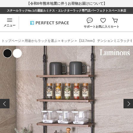
【令和8年熊本地震に伴うお荷物お届けについて】
スチールラックNo.1の通販ルミナス・エレクターラック専門店パーフェクトスペース本店
メニュー
サポート
お気に入り
カート
トップページ
>
用途からラックを選ぶ
>
キッチン
> 【12.7mm】 テンションミニラック 幅36