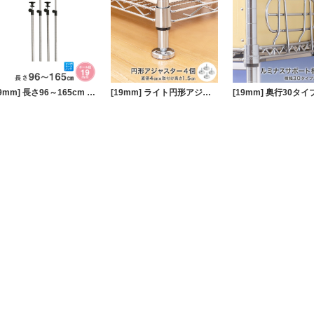
[19mm] 長さ96～165cm ルミナスライトADD延長突っ張りポール 4本セット
[19mm] ライト円形アジャスター4個セット (ラック1台分)