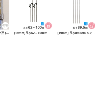
[19mm] 奥行30タイプ用 (幅24×設置高さ8.5cm) ルミナスライトサポート柵
[19mm]長さ62～100cmルミナスライトADD延長突っ張りポール4本セット
[19mm] 長さ89.5cm ルミナスライトADD延長用ポール4本組