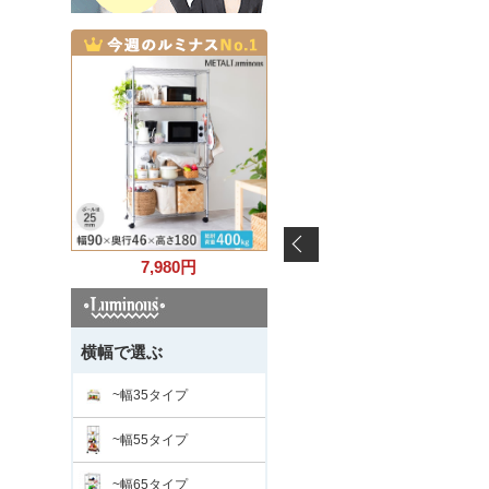
7,980
円
横幅で選ぶ
~幅35タイプ
~幅55タイプ
~幅65タイプ