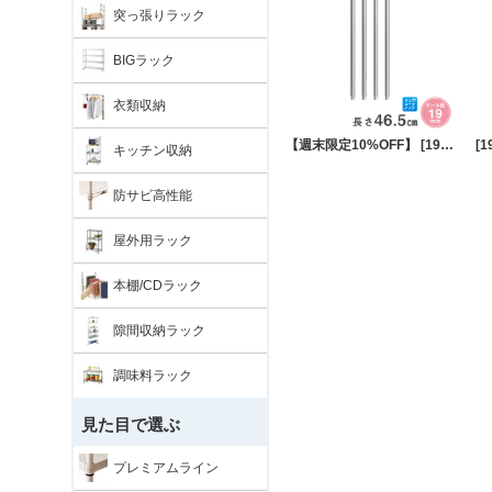
突っ張りラック
BIGラック
衣類収納
【週末限定10%OFF】 [19mm] 長さ46.5cm ルミナスライトADD延長用ポール4本組
キッチン収納
防サビ高性能
屋外用ラック
本棚/CDラック
隙間収納ラック
調味料ラック
見た目で選ぶ
プレミアムライン