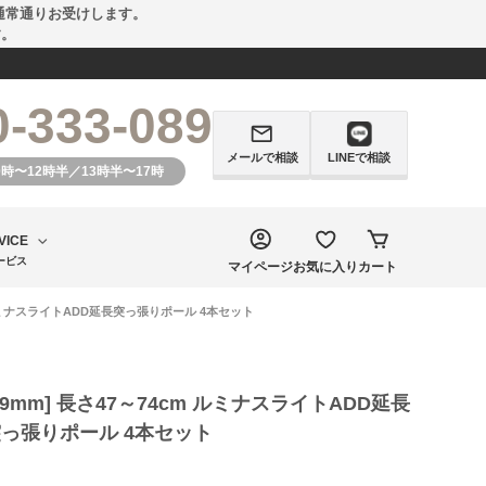
通常通りお受けします。
す。
0-333-089
メールで相談
LINEで相談
0時〜12時半／13時半〜17時
VICE
ービス
マイページ
お気に入り
カート
m ルミナスライトADD延長突っ張りポール 4本セット
19mm] 長さ47～74cm ルミナスライトADD延長
っ張りポール 4本セット