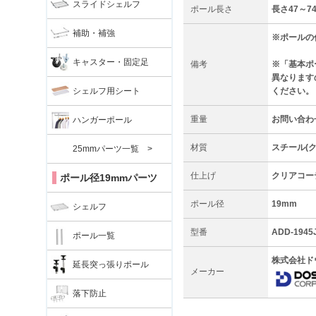
スライドシェルフ
ポール長さ
長さ47～7
補助・補強
※ポールの
キャスター・固定足
備考
※「基本ポ
異なります
シェルフ用シート
ください。
重量
お問い合わ
ハンガーポール
材質
スチール(
25mmパーツ一覧 >
仕上げ
クリアコー
ポール径19mmパーツ
ポール径
19mm
シェルフ
型番
ADD-1945J
ポール一覧
株式会社ド
延長突っ張りポール
メーカー
落下防止