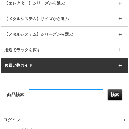
メタルルミナス
突っ張りラック
幅45cm
幅60cm
【エレクター】シリーズから選ぶ
その他便利パーツ
25mm
25mm
ルミナスノワール
プレミアムライン
幅75cm
幅90cm
ベーシック
ヴィンテージ
【メタルシステム】サイズから選ぶ
シリーズ
エディション
19mm
19mm
ルミナスライト
メタルルミナス
幅105cm
幅120cm
スーパーエレクター
スタンダード
エレクター
幅67.7cm
幅97.7cm
【メタルシステム】シリーズから選ぶ
すべてを見る
幅150cm
樹脂製メトロマックス
すべてを見る
幅112.7cm
幅127.7cm
スーパー123
ユニラック
用途でラックを探す
幅142.7cm
幅157.2cm
すべてを見る
突っ張りラック
BIGラック
お買い物ガイド
幅172.2cm
幅187.2cm
衣類収納
キッチン収納
お支払いについて
すべてを見る
防サビ高性能
屋外用ラック
商品検索
送料について
テレビ台
本棚／CDラック
お届けについて
隙間収納ラック
調味料ラック
ログイン
ルミナス製品間違い交換について