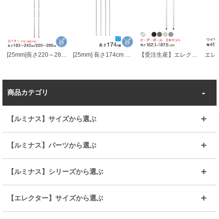
[25mm]長さ220～280cmルミナス突っ張りラック用ポール2本組
[25mm] 長さ174cm ルミナスポール4本組
【受注生産】エレクター ベーシックシリーズ サイズ＆カラーオーダーポール高さ162.1～187.5cm 2本 6色 BSOP-H1621
商品カテゴリ
【ルミナス】サイズから選ぶ
～幅35
～幅55
【ルミナス】パーツから選ぶ
～幅65
～幅85
25mmシェルフ
19mmシェルフ
【ルミナス】シリーズから選ぶ
～幅90
～幅120
25mmポール
19mmポール
25mm
25mm
【エレクター】サイズから選ぶ
ルミナスレギュラー
ルミナススリム
BIGラック(150～180)
全25mmパーツを見る
全19mmパーツを見る
25mm
25/19mm