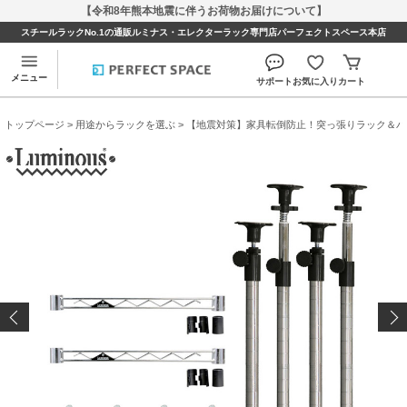
【令和8年熊本地震に伴うお荷物お届けについて】
スチールラックNo.1の通販ルミナス・エレクターラック専門店パーフェクトスペース本店
メニュー
サポート
お気に入り
カート
トップページ
>
用途からラックを選ぶ
>
【地震対策】家具転倒防止！突っ張りラック＆パ