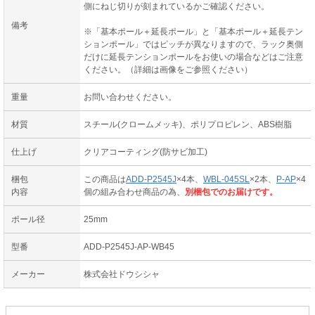
側にねじ切りが刻まれているかご確認ください。
備考
※「基本ポール＋延長ポール」と「基本ポール＋延長テン
ションポール」ではピッチが異なりますので、ラック奥側
だけに延長テンションポールをお使いの場合などはご注意
ください。（詳細は画像をご参照ください）
重量
お問い合わせください。
材質
スチール(クロームメッキ)、ポリプロピレン、ABS樹脂
仕上げ
クリアコーティング(防サビ加工)
梱包
この商品は
ADD-P2545J
×4本、
WBL-045SL
×2本、
P-AP
×4
内容
個の組み合わせ商品の為、
別梱包でのお届けです。
ポール径
25mm
型番
ADD-P2545J-AP-WB45
メーカー
株式会社ドウシシャ