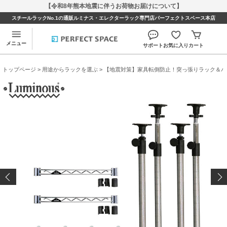
【令和8年熊本地震に伴うお荷物お届けについて】
スチールラックNo.1の通販ルミナス・エレクターラック専門店パーフェクトスペース本店
メニュー
サポート
お気に入り
カート
トップページ
>
用途からラックを選ぶ
>
【地震対策】家具転倒防止！突っ張りラック＆パ