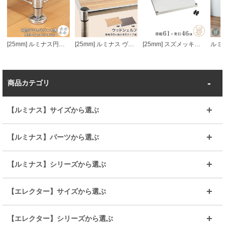
[25mm] ルミナス円形アジャスター4個セット (ラック1台分)
[25mm] ルミナス ヴィンテージウッドシェルフ 幅60 奥行46
[25mm] スズメッキソリッド棚 幅60 幅61×奥行46cm スリーブ付き ルミナス プレミアムライン ソリッドシェルフ スチールシェルフ
商品カテゴリ
【ルミナス】サイズから選ぶ
～幅35
～幅55
【ルミナス】パーツから選ぶ
～幅65
～幅85
25mmシェルフ
19mmシェルフ
【ルミナス】シリーズから選ぶ
～幅90
～幅120
25mmポール
19mmポール
25mm
25mm
【エレクター】サイズから選ぶ
ルミナスレギュラー
ルミナススリム
BIGラック(150～180)
全25mmパーツを見る
全19mmパーツを見る
25mm
25/19mm
メタルルミナス
突っ張りラック
幅45cm
幅60cm
【エレクター】シリーズから選ぶ