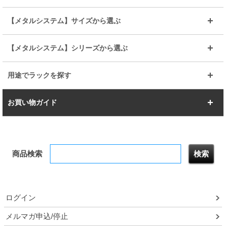
その他便利パーツ
25mm
25mm
ルミナスノワール
プレミアムライン
幅75cm
幅90cm
ベーシック
ヴィンテージ
【メタルシステム】サイズから選ぶ
シリーズ
エディション
19mm
19mm
ルミナスライト
メタルルミナス
幅105cm
幅120cm
スーパーエレクター
スタンダード
エレクター
幅67.7cm
幅97.7cm
【メタルシステム】シリーズから選ぶ
すべてを見る
幅150cm
樹脂製メトロマックス
すべてを見る
幅112.7cm
幅127.7cm
スーパー123
ユニラック
用途でラックを探す
幅142.7cm
幅157.2cm
すべてを見る
突っ張りラック
BIGラック
お買い物ガイド
幅172.2cm
幅187.2cm
衣類収納
キッチン収納
お支払いについて
すべてを見る
防サビ高性能
屋外用ラック
商品検索
送料について
テレビ台
本棚／CDラック
お届けについて
隙間収納ラック
調味料ラック
ログイン
ルミナス製品間違い交換について
メルマガ申込/停止