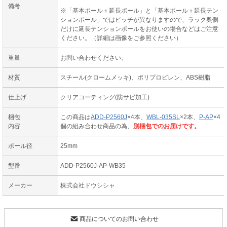
備考
※「基本ポール＋延長ポール」と「基本ポール＋延長テン
ションポール」ではピッチが異なりますので、ラック奥側
だけに延長テンションポールをお使いの場合などはご注意
ください。（詳細は画像をご参照ください）
重量
お問い合わせください。
材質
スチール(クロームメッキ)、ポリプロピレン、ABS樹脂
仕上げ
クリアコーティング(防サビ加工)
梱包
この商品は
ADD-P2560J
×4本、
WBL-035SL
×2本、
P-AP
×4
内容
個の組み合わせ商品の為、
別梱包でのお届けです。
ポール径
25mm
型番
ADD-P2560J-AP-WB35
メーカー
株式会社ドウシシャ
商品についてのお問い合わせ