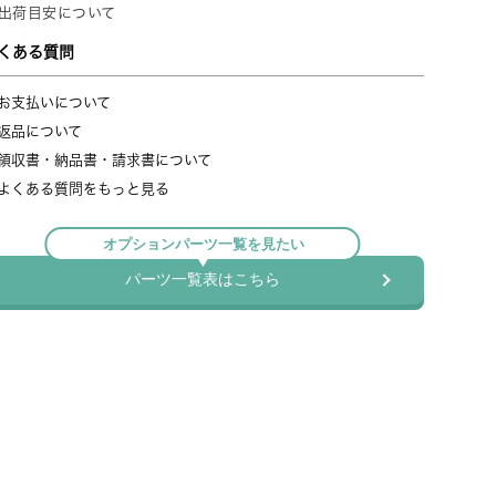
ペック
NLF6090-3
幅61×奥行35.5×高さ95.5cm
幅53.5×奥行28cm
：棚板(1枚あたり)：250kg