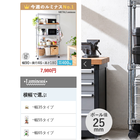
7,980
円
横幅で選ぶ
~幅35タイプ
~幅55タイプ
~幅65タイプ