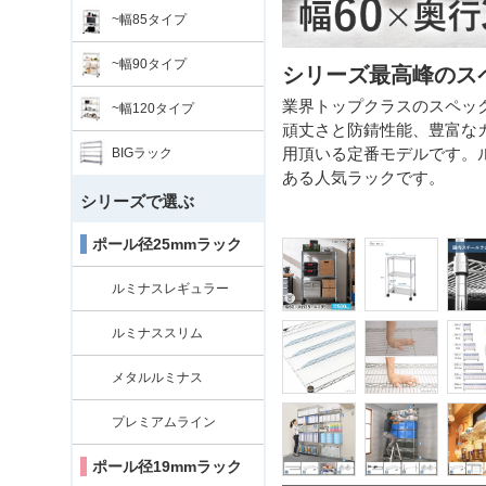
~幅85タイプ
~幅90タイプ
シリーズ最高峰のス
付けます。
業界トップクラスのスペック
~幅120タイプ
下段は横に倒すとやりやすいです。）
頑丈さと防錆性能、豊富な
ー
で叩いて固定します。
用頂いる定番モデルです。
BIGラック
を繰り返します。
ある人気ラックです。
シリーズで選ぶ
ポール径25mmラック
ルミナスレギュラー
ルミナススリム
メタルルミナス
プレミアムライン
ポール径19mmラック