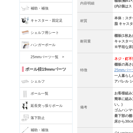
棚板(幅61
内容明細
(内2個は
補助・補強
本体：スチ
キャスター・固定足
材質
脂 キャス
シェルフ用シート
棚板(1枚あ
耐荷重
キャスター走
ハンガーポール
※平坦な床
25mmパーツ一覧 >
ネジ・釘不
棚板の高さ
ポール径19mmパーツ
特徴
25mmパー
一人暮らし
シェルフ
アパレル シ
お客様組み
ポール一覧
簡単に組み
い。)
延長突っ張りポール
備考
ゴムハンマ
最下部の棚
落下防止
床から30
補助・補強