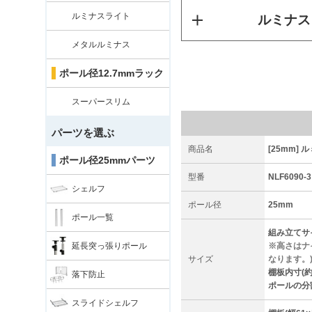
ルミナスライト
ルミナス
メタルルミナス
ポール径12.7mmラック
スーパースリム
パーツを選ぶ
商品名
[25mm] 
ポール径25mmパーツ
型番
NLF6090-3
シェルフ
ポール径
25mm
ポール一覧
組み立てサイズ
延長突っ張りポール
※高さはナ
サイズ
なります。
棚板内寸(約)
落下防止
ポールの分割サ
スライドシェルフ