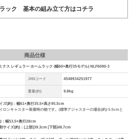
ラック 基本の組み立て方はコチラ
商品仕様
ルミナス レギュラー ホームラック (幅60×奥行35モデル) NLF6090-3
JANコード
4548934251977
重量(約)
9.8kg
(約)：幅61×奥行35.5×高さ95.5cm
イロンキャスター装着時の物です。(標準アジャスターの場合(約)-5.5cmと
)
：幅53.5×奥行28cm
イズ(約)：[上部]39.3cm [下部]48.7cm