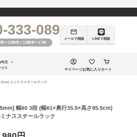
0-333-089
メールで相談
LINEで相談
0時〜12時半／13時半〜17時
VICE
ービス
マイページ
お気に入り
カート
高さ95.5cm) ルミナススチールラック
25mm] 幅60 3段 (幅61×奥行35.5×高さ95.5cm)
ルミナススチールラック
,980円