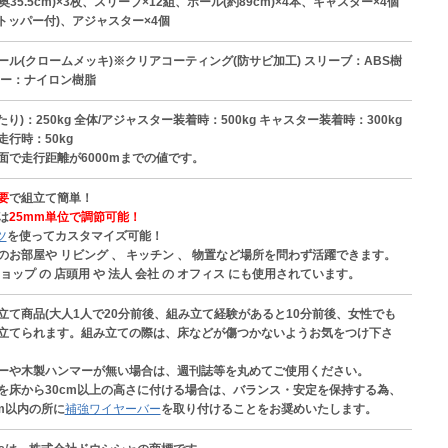
×奥35.5cm)×3枚、スリーブ×12組、ポール(約89cm)×4本、キャスター×4個
ストッパー付)、アジャスター×4個
ール(クロームメッキ)※クリアコーティング(防サビ加工) スリーブ：ABS樹
ター：ナイロン樹脂
たり)：250kg 全体/アジャスター装着時：500kg キャスター装着時：300kg
行時：50kg
面で走行距離が6000mまでの値です。
要
で組立て簡単！
は
25mm単位で調節可能！
ツ
を使ってカスタマイズ可能！
のお部屋や リビング 、 キッチン 、 物置など場所を問わず活躍できます。
ョップ の 店頭用 や 法人 会社 の オフィス にも使用されています。
立て商品(大人1人で20分前後、組み立て経験があると10分前後、女性でも
立てられます。組み立ての際は、床などが傷つかないようお気をつけ下さ
ーや木製ハンマーが無い場合は、週刊誌等を丸めてご使用ください。
を床から30cm以上の高さに付ける場合は、バランス・安定を保持する為、
cm以内の所に
補強ワイヤーバー
を取り付けることをお奨めいたします。