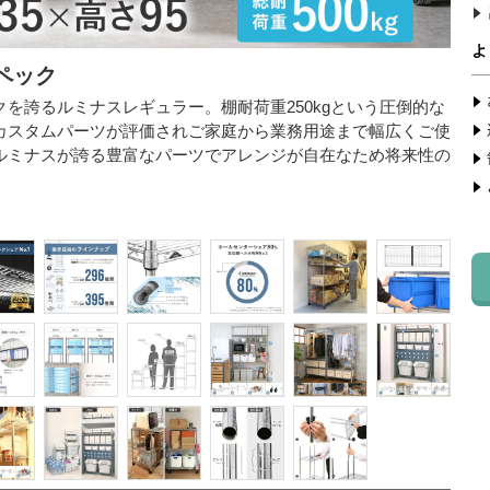
ペック
ス
を誇るルミナスレギュラー。棚耐荷重250kgという圧倒的な
型番：
カスタムパーツが評価されご家庭から業務用途まで幅広くご使
外寸：
ルミナスが誇る豊富なパーツでアレンジが自在なため将来性の
内寸：
耐荷重