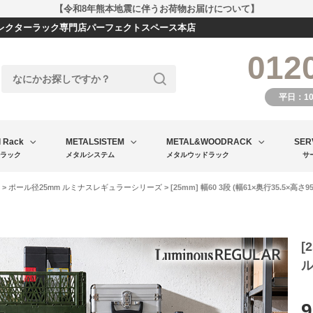
【令和8年熊本地震に伴うお荷物お届けについて】
エレクターラック専門店パーフェクトスペース本店
012
平日：1
l Rack
METALSISTEM
METAL&WOODRACK
SER
ラック
メタルシステム
メタルウッドラック
サ
>
ポール径25mm ルミナスレギュラーシリーズ
> [25mm] 幅60 3段 (幅61×奥行35.5×
[
9