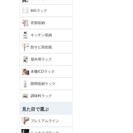
BIGラック
衣類収納
キッチン収納
防サビ高性能
屋外用ラック
本棚/CDラック
隙間収納ラック
調味料ラック
見た目で選ぶ
プレミアムライン
ルミナスブラック