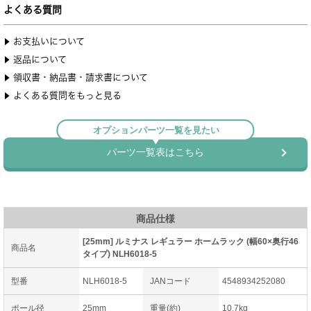
商品仕様
[25mm] ルミナス レギュラー ホームラック (幅60×奥行46
商品名
タイプ) NLH6018-5
型番
NLH6018-5
JANコード
4548934252080
ポール径
25mm
重量(約)
10.7kg