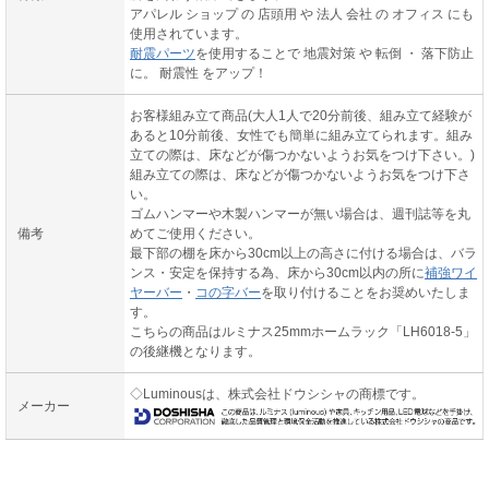
アパレル ショップ の 店頭用 や 法人 会社 の オフィス にも
使用されています。
耐震パーツ
を使用することで 地震対策 や 転倒 ・ 落下防止
に。 耐震性 をアップ！
お客様組み立て商品(大人1人で20分前後、組み立て経験が
あると10分前後、女性でも簡単に組み立てられます。組み
立ての際は、床などが傷つかないようお気をつけ下さい。)
組み立ての際は、床などが傷つかないようお気をつけ下さ
い。
ゴムハンマーや木製ハンマーが無い場合は、週刊誌等を丸
備考
めてご使用ください。
最下部の棚を床から30cm以上の高さに付ける場合は、バラ
ンス・安定を保持する為、床から30cm以内の所に
補強ワイ
ヤーバー
・
コの字バー
を取り付けることをお奨めいたしま
す。
こちらの商品はルミナス25mmホームラック「LH6018-5」
の後継機となります。
◇Luminousは、株式会社ドウシシャの商標です。
メーカー