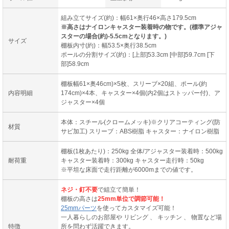
組み立てサイズ(約)：幅61×奥行46×高さ179.5cm
※高さはナイロンキャスター装着時の物です。(標準アジャ
スターの場合(約)-5.5cmとなります。)
サイズ
棚板内寸(約)：幅53.5×奥行38.5cm
ポールの分割サイズ(約)：[上部]53.3cm [中部]59.7cm [下
部]58.9cm
棚板幅61×奥46cm)×5枚、スリーブ×20組、ポール(約
内容明細
174cm)×4本、キャスター×4個(内2個はストッパー付)、ア
ジャスター×4個
本体：スチール(クロームメッキ)※クリアコーティング(防
材質
サビ加工) スリーブ：ABS樹脂 キャスター：ナイロン樹脂
棚板(1枚あたり)：250kg 全体/アジャスター装着時：500kg
耐荷重
キャスター装着時：300kg キャスター走行時：50kg
※平坦な床面で走行距離が6000mまでの値です。
ネジ・釘不要
で組立て簡単！
棚板の高さは
25mm単位で調節可能！
25mmパーツ
を使ってカスタマイズ可能！
一人暮らしのお部屋や リビング 、 キッチン 、 物置など場
特徴
所を問わず活躍できます。