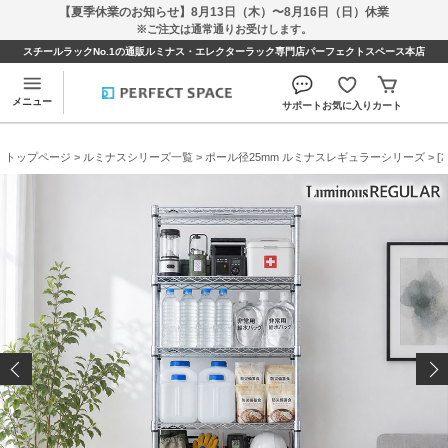
【夏季休業のお知らせ】8月13日（木）〜8月16日（日）休業
※ご注文は通常通りお受けします。
スチールラックNo.1の通販ルミナス・エレクターラック専門店パーフェクトスペース本店
メニュー
サポート
お気に入り
カート
トップページ
>
ルミナスシリーズ一覧
>
ポール径25mm ルミナスレギュラーシリーズ
> [