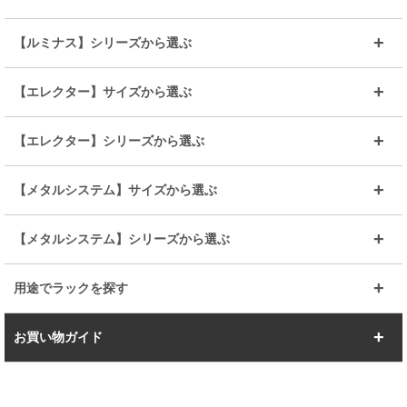
～幅65
～幅85
25mmシェルフ
19mmシェルフ
【ルミナス】シリーズから選ぶ
～幅90
～幅120
25mmポール
19mmポール
25mm
25mm
【エレクター】サイズから選ぶ
ルミナスレギュラー
ルミナススリム
BIGラック(150～180)
全25mmパーツを見る
全19mmパーツを見る
25mm
25/19mm
メタルルミナス
突っ張りラック
幅45cm
幅60cm
【エレクター】シリーズから選ぶ
その他便利パーツ
25mm
25mm
ルミナスノワール
プレミアムライン
幅75cm
幅90cm
ベーシック
ヴィンテージ
【メタルシステム】サイズから選ぶ
シリーズ
エディション
19mm
19mm
ルミナスライト
メタルルミナス
幅105cm
幅120cm
スーパーエレクター
スタンダード
エレクター
幅67.7cm
幅97.7cm
【メタルシステム】シリーズから選ぶ
すべてを見る
幅150cm
樹脂製メトロマックス
すべてを見る
幅112.7cm
幅127.7cm
スーパー123
ユニラック
用途でラックを探す
幅142.7cm
幅157.2cm
すべてを見る
突っ張りラック
BIGラック
お買い物ガイド
幅172.2cm
幅187.2cm
衣類収納
キッチン収納
お支払いについて
すべてを見る