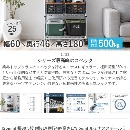
1
/
23
シリーズ最高峰のスペック
業界トップクラスのスペックを誇るルミナスレギュラー。棚耐荷重250kg
という圧倒的な頑丈さと防錆性能、豊富なカスタムパーツが評価されご家
庭から業務用途まで幅広くご使用頂いる定番モデルです。ルミナスが誇る
豊富なパーツでアレンジが自在なため将来性のある人気ラックです。
[25mm] 幅60 5段 (幅61×奥行46×高さ179.5cm) ルミナススチールラ