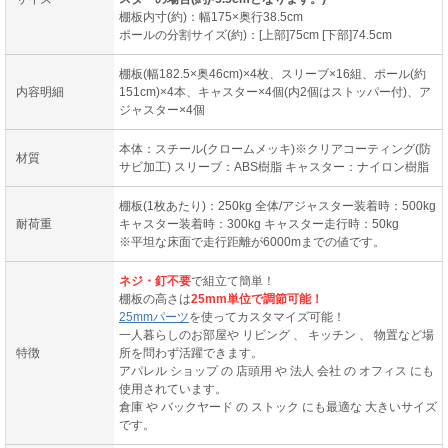
棚板内寸(約)：幅175×奥行38.5cm
ポールの分割サイズ(約)：[上部]75cm [下部]74.5cm
棚板(幅182.5×奥46cm)×4枚、スリーブ×16組、ポール(約
内容明細
151cm)×4本、キャスター×4個(内2個はストッパー付)、ア
ジャスター×4個
本体：スチール(クロームメッキ)※クリアコーティング(防
材質
サビ加工) スリーブ：ABS樹脂 キャスター：ナイロン樹脂
棚板(1枚あたり)：250kg 全体/アジャスター装着時：500kg
耐荷重
キャスター装着時：300kg キャスター走行時：50kg
※平坦な床面で走行距離が6000mまでの値です。
ネジ・釘不要
で組立て簡単！
棚板の高さは
25mm単位で調節可能！
25mmパーツ
を使ってカスタマイズ可能！
一人暮らしのお部屋や リビング 、 キッチン 、 物置など場
特徴
所を問わず活躍できます。
アパレル ショップ の 店頭用 や 法人 会社 の オフィス にも
使用されています。
倉庫 や バックヤード の ストック にも最適な 大きいサイズ
です。