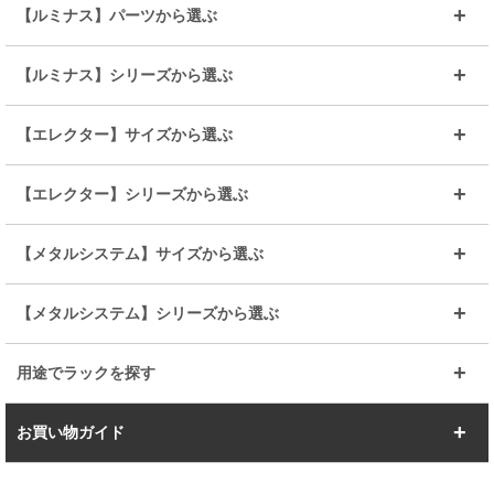
～幅35
～幅55
【ルミナス】パーツから選ぶ
～幅65
～幅85
25mmシェルフ
19mmシェルフ
【ルミナス】シリーズから選ぶ
～幅90
～幅120
25mmポール
19mmポール
25mm
25mm
【エレクター】サイズから選ぶ
ルミナスレギュラー
ルミナススリム
BIGラック(150～180)
全25mmパーツを見る
全19mmパーツを見る
25mm
25/19mm
メタルルミナス
突っ張りラック
幅45cm
幅60cm
【エレクター】シリーズから選ぶ
その他便利パーツ
25mm
25mm
ルミナスノワール
プレミアムライン
幅75cm
幅90cm
ベーシック
ヴィンテージ
【メタルシステム】サイズから選ぶ
シリーズ
エディション
19mm
19mm
ルミナスライト
メタルルミナス
幅105cm
幅120cm
スーパーエレクター
スタンダード
エレクター
幅67.7cm
幅97.7cm
【メタルシステム】シリーズから選ぶ
すべてを見る
幅150cm
樹脂製メトロマックス
すべてを見る
幅112.7cm
幅127.7cm
スーパー123
ユニラック
用途でラックを探す
幅142.7cm
幅157.2cm
すべてを見る
突っ張りラック
BIGラック
お買い物ガイド
幅172.2cm
幅187.2cm
衣類収納
キッチン収納
お支払いについて