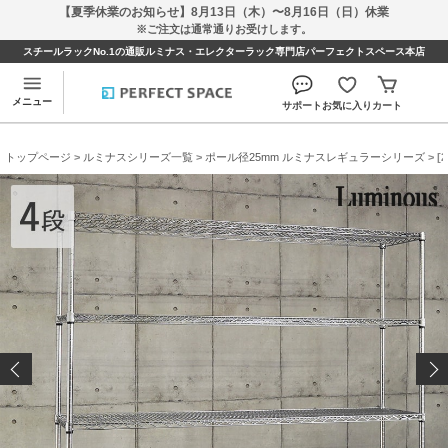
【夏季休業のお知らせ】8月13日（木）〜8月16日（日）休業
※ご注文は通常通りお受けします。
スチールラックNo.1の通販ルミナス・エレクターラック専門店パーフェクトスペース本店
メニュー
サポート
お気に入り
カート
トップページ
>
ルミナスシリーズ一覧
>
ポール径25mm ルミナスレギュラーシリーズ
> [