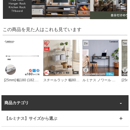
この商品を見た人はこれも見ています
[25mm] 幅180 (182.5cm) ルミナスワイヤーバー (スリーブ付き)
スチールラック 幅80cm メタルラック 3段 (ポール直径19mm・棚板3枚) 防サビ加工 ラック 収納 棚 シェルフ
ルミナス ノワール デスク 2段 幅111cm
商品カテゴリ
【ルミナス】サイズから選ぶ