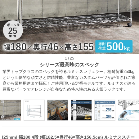
1
/
25
シリーズ最高峰のスペック
業界トップクラスのスペックを誇るルミナスレギュラー。棚耐荷重250kg
という圧倒的な頑丈さと防錆性能、豊富なカスタムパーツが評価されご家
庭から業務用途まで幅広くご使用頂いる定番モデルです。ルミナスが誇る
豊富なパーツでアレンジが自在なため将来性のある人気ラックです。
[25mm] 幅180 4段 (幅182.5×奥行46×高さ156.5cm) ルミナススチー