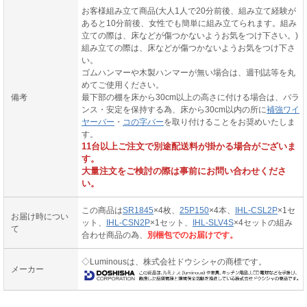
お客様組み立て商品(大人1人で20分前後、組み立て経験が
あると10分前後、女性でも簡単に組み立てられます。組み
立ての際は、床などが傷つかないようお気をつけ下さい。)
組み立ての際は、床などが傷つかないようお気をつけ下さ
い。
ゴムハンマーや木製ハンマーが無い場合は、週刊誌等を丸
めてご使用ください。
備考
最下部の棚を床から30cm以上の高さに付ける場合は、バラ
ンス・安定を保持する為、床から30cm以内の所に
補強ワイ
ヤーバー
・
コの字バー
を取り付けることをお奨めいたしま
す。
11台以上ご注文で別途配送料が掛かる場合がございま
す。
大量注文をご検討の際は事前にお問い合わせくださ
い。
この商品は
SR1845
×4枚、
25P150
×4本、
IHL-CSL2P
×1セ
お届け時につい
ット、
IHL-CSN2P
×1セット、
IHL-SLV4S
×4セットの組み
て
合わせ商品の為、
別梱包でのお届けです。
◇Luminousは、株式会社ドウシシャの商標です。
メーカー