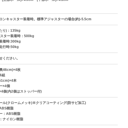
ロンキャスター装着時。標準アジャスターの場合(約)-5.5cm
り)：135kg
スター装着時：500kg
着時:300kg
行時:50kg
せください。
奥46cm)×4枚
6組
1cm)×4本
ー×4個
4個(内2個はストッパー付)
ール(クロームメッキ)※クリアコーティング(防サビ加工)
ABS樹脂
ー：ABS樹脂
：ナイロン樹脂