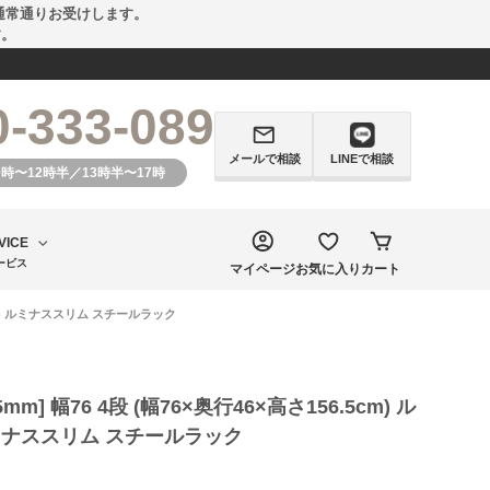
通常通りお受けします。
す。
0-333-089
メールで相談
LINEで相談
0時〜12時半／13時半〜17時
VICE
ービス
マイページ
お気に入り
カート
.5cm) ルミナススリム スチールラック
5mm] 幅76 4段 (幅76×奥行46×高さ156.5cm) ル
ナススリム スチールラック