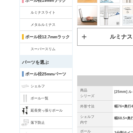
ポール径19mmラック
ルミナスライト
メタルルミナス
ルミナス
ポール径12.7mmラック
スーパースリム
パーツを選ぶ
ポール径25mmパーツ
シェルフ
商品
[25mm] 
シリーズ
ポール一覧
外形寸法
幅76×奥行4
延長突っ張りポール
シェルフ
幅68.5×奥行
内寸
落下防止
ポール
2分割タイプ 