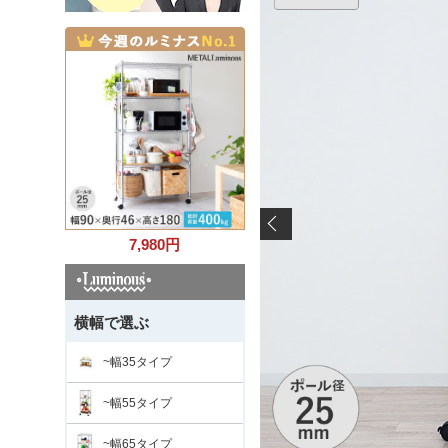
7,980
円
横幅で選ぶ
~幅35タイプ
~幅55タイプ
~幅65タイプ