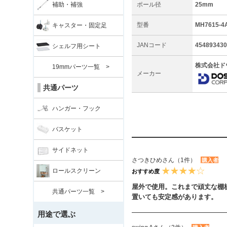
補助・補強
ポール径
25mm
型番
MH7615-4
キャスター・固定足
JANコード
454893430
シェルフ用シート
株式会社ド
19mmパーツ一覧 >
メーカー
共通パーツ
ハンガー・フック
バスケット
サイドネット
さつきひめさん（1件）
購入者
ロールスクリーン
おすすめ度
屋外で使用。これまで頑丈な棚
共通パーツ一覧 >
置いても安定感があります。
用途で選ぶ