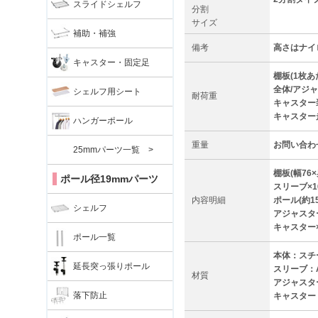
スライドシェルフ
分割
サイズ
補助・補強
備考
高さはナイ
キャスター・固定足
棚板(1枚あた
全体/アジャ
シェルフ用シート
耐荷重
キャスター装
キャスター走
ハンガーポール
重量
お問い合わ
25mmパーツ一覧 >
棚板(幅76×
ポール径19mmパーツ
スリーブ×1
内容明細
ポール(約15
シェルフ
アジャスタ
キャスター×
ポール一覧
本体：スチ
延長突っ張りポール
スリーブ：
材質
アジャスタ
落下防止
キャスター