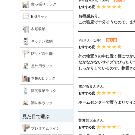
swing Aさん（3件）
購入者
突っ張りラック
おすすめ度
お得感あり。
BIGラック
この強度で十分そうなので、ま
衣類収納
Miiさん（1件）
購入者
キッチン収納
おすすめ度
防サビ高性能
外の物置きの中に置く棚につか
なかなかないサイズでぴったり
屋外用ラック
しっかりしているので、物置き
本棚/CDラック
雪だるまんさん
隙間収納ラック
おすすめ度
ホームセンターで買うよりサイ
調味料ラック
見た目で選ぶ
苦素芸大王さん
おすすめ度
プレミアムライン