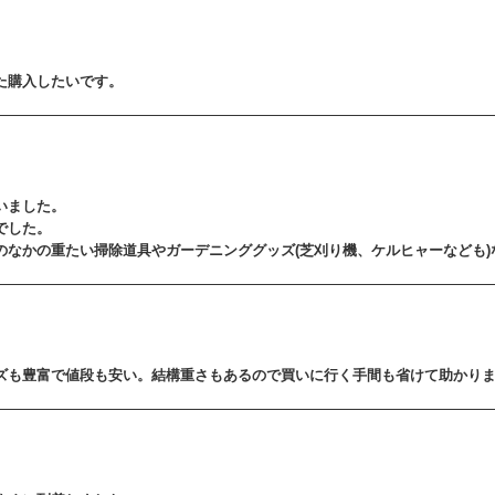
た購入したいです。
いました。
でした。
のなかの重たい掃除道具やガーデニンググッズ(芝刈り機、ケルヒャーなども)
ズも豊富で値段も安い。結構重さもあるので買いに行く手間も省けて助かり