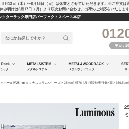
】8月13日（木）〜8月16日（日）は休業とさせていただきます。※ご注文は
休み明けは8月17日（月）より順次お問い合わせ、出荷のご対応をいたしま
エレクターラック専門店パーフェクトスペース本店
012
平日：1
l Rack
METALSISTEM
METAL&WOODRACK
SER
ラック
メタルシステム
メタルウッドラック
サ
>
ポール径25mm ルミナススリムシリーズ
> 25mm] 幅76 4段 (幅76×奥行46×高さ156
2
ミ