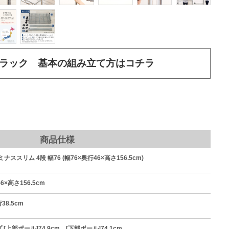
ラック 基本の組み立て方はコチラ
商品仕様
ルミナススリム 4段 幅76 (幅76×奥行46×高さ156.5cm)
6×高さ156.5cm
38.5cm
[上部ポール]74.9cm [下部ポール]74.1cm