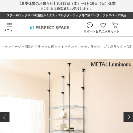
【夏季休業のお知らせ】8月13日（木）〜8月16日（日）休業
※ご注文は通常通りお受けします。
スチールラックNo.1の通販ルミナス・エレクターラック専門店パーフェクトスペース本店
メニュー
サポート
お気に入り
カート
トップページ
>
用途からラックを選ぶ
>
キッチン
>
キッチンラック、ゴミ箱ラック
> [