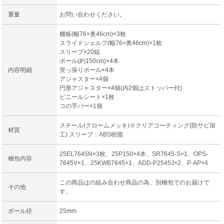
重量
お問い合わせください。
棚板(幅76×奥46cm)×3枚
スライドシェルフ(幅76×奥46cm)×1枚
スリーブ×20組
ポール(約150cm)×4本
内容明細
突っ張りポール×4本
アジャスター×4個
円形アジャスター×4個(内2個はストッパー付)
ビニールシート×1枚
コの字バー×1個
スチール(クロームメッキ)※クリアコーティング(防サビ加
材質
工) スリーブ：ABS樹脂
25EL7645N×3枚、25P150×4本、SR7645-S×1、OPS-
梱包内容
7645V×1、25KWB7645×1、ADD-P2545J×2、P-AP×4
この商品はの組み合わせ商品の為、別梱包でのお届けで
その他
す。
ポール径
25mm