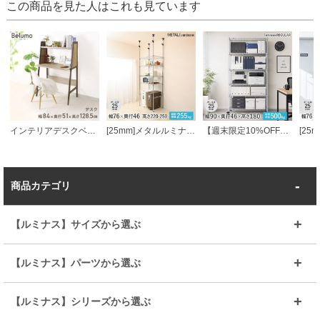
この商品を見た人はこれも見ています
インテリアデスクベルーモ 幅85 奥行50 高さ129cm 木製ラック 植物 ラック 在宅ワーク インテリアラック
[25mm]メタルルミナス 4段 幅76 奥行46 高さ220～250棚耐荷重255kg スチールラック 突っ張りキッチンラック ゴミ箱収納 スライド棚・円形アジャスター付き
【週末限定10%OFF】 [25mm] 幅90 6段 (幅91.5×奥行46×高さ179.5cm) ルミナススチールラック
商品カテゴリ
【ルミナス】サイズから選ぶ
～幅35
～幅55
【ルミナス】パーツから選ぶ
～幅65
～幅85
25mmシェルフ
19mmシェルフ
【ルミナス】シリーズから選ぶ