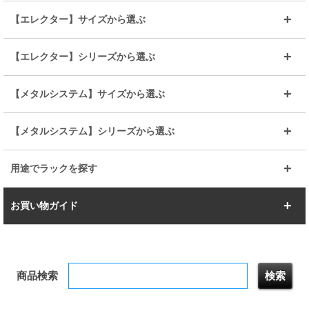
～幅90
～幅120
25mmポール
19mmポール
25mm
25mm
【エレクター】サイズから選ぶ
ルミナスレギュラー
ルミナススリム
BIGラック(150～180)
全25mmパーツを見る
全19mmパーツを見る
25mm
25/19mm
メタルルミナス
突っ張りラック
幅45cm
幅60cm
【エレクター】シリーズから選ぶ
その他便利パーツ
25mm
25mm
ルミナスノワール
プレミアムライン
幅75cm
幅90cm
ベーシック
ヴィンテージ
【メタルシステム】サイズから選ぶ
シリーズ
エディション
19mm
19mm
ルミナスライト
メタルルミナス
幅105cm
幅120cm
スーパーエレクター
スタンダード
エレクター
幅67.7cm
幅97.7cm
【メタルシステム】シリーズから選ぶ
すべてを見る
幅150cm
樹脂製メトロマックス
すべてを見る
幅112.7cm
幅127.7cm
スーパー123
ユニラック
用途でラックを探す
幅142.7cm
幅157.2cm
すべてを見る
突っ張りラック
BIGラック
お買い物ガイド
幅172.2cm
幅187.2cm
衣類収納
キッチン収納
お支払いについて
すべてを見る
防サビ高性能
屋外用ラック
商品検索
送料について
テレビ台
本棚／CDラック