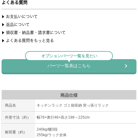
商品仕様
商品名
キッチンラック ゴミ箱収納 突っ張りラック
外形寸法（約）
幅76×奥行46×高さ198～225cm
240kg/棚3段
耐荷重（約）
255kg/ラック全体