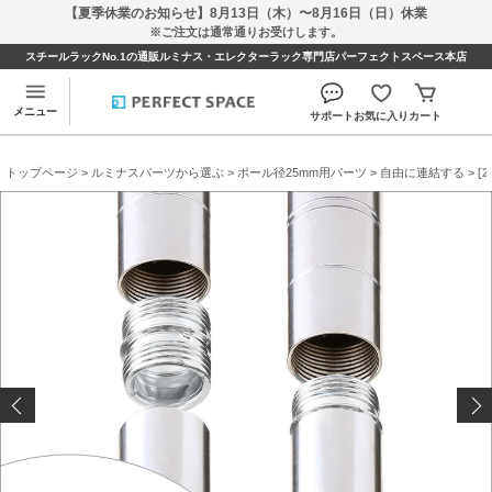
【夏季休業のお知らせ】8月13日（木）〜8月16日（日）休業
※ご注文は通常通りお受けします。
スチールラックNo.1の通販ルミナス・エレクターラック専門店パーフェクトスペース本店
メニュー
サポート
お気に入り
カート
トップページ
>
ルミナスパーツから選ぶ
>
ポール径25mm用パーツ
>
自由に連結する
> 