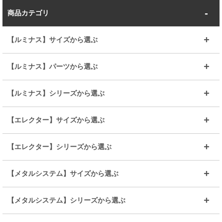
商品カテゴリ
【ルミナス】サイズから選ぶ
～幅35
～幅55
【ルミナス】パーツから選ぶ
～幅65
～幅85
25mmシェルフ
19mmシェルフ
【ルミナス】シリーズから選ぶ
～幅90
～幅120
25mmポール
19mmポール
25mm
25mm
【エレクター】サイズから選ぶ
ルミナスレギュラー
ルミナススリム
BIGラック(150～180)
全25mmパーツを見る
全19mmパーツを見る
25mm
25/19mm
メタルルミナス
突っ張りラック
幅45cm
幅60cm
【エレクター】シリーズから選ぶ
その他便利パーツ
25mm
25mm
ルミナスノワール
プレミアムライン
幅75cm
幅90cm
ベーシック
ヴィンテージ
【メタルシステム】サイズから選ぶ
シリーズ
エディション
19mm
19mm
ルミナスライト
メタルルミナス
幅105cm
幅120cm
スーパーエレクター
スタンダード
エレクター
幅67.7cm
幅97.7cm
【メタルシステム】シリーズから選ぶ
すべてを見る
幅150cm
樹脂製メトロマックス
すべてを見る
幅112.7cm
幅127.7cm