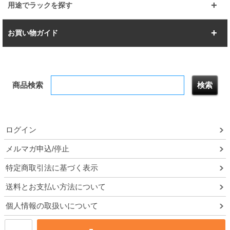
スーパー123
ユニラック
用途でラックを探す
幅142.7cm
幅157.2cm
すべてを見る
突っ張りラック
BIGラック
お買い物ガイド
幅172.2cm
幅187.2cm
衣類収納
キッチン収納
お支払いについて
すべてを見る
防サビ高性能
屋外用ラック
商品検索
送料について
テレビ台
本棚／CDラック
お届けについて
隙間収納ラック
調味料ラック
ログイン
ルミナス製品間違い交換について
メルマガ申込/停止
特定商取引法に基づく表示
予約販売について
送料とお支払い方法について
領収書・納品書・請求書
個人情報の取扱いについて
ポイントについて