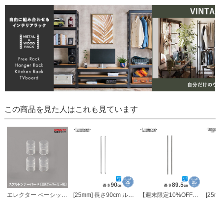
この商品を見た人はこれも見ています
エレクター ベーシックシリーズ テーパードスリーブ カラー/ヴィンテージエディション用 クリア B9985TC パーツ
[25mm] 長さ90cm ルミナスポール2本組
【週末限定10%OFF】 [25mm] 長さ89.5cm ルミナスADD延長用ポール2本組