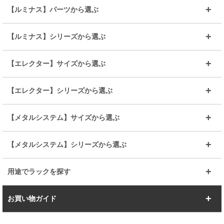
～幅35
～幅55
【ルミナス】パーツから選ぶ
～幅65
～幅85
25mmシェルフ
19mmシェルフ
【ルミナス】シリーズから選ぶ
～幅90
～幅120
25mmポール
19mmポール
25mm
25mm
【エレクター】サイズから選ぶ
ルミナスレギュラー
ルミナススリム
BIGラック(150～180)
全25mmパーツを見る
全19mmパーツを見る
25mm
25/19mm
メタルルミナス
突っ張りラック
幅45cm
幅60cm
【エレクター】シリーズから選ぶ
その他便利パーツ
25mm
25mm
ルミナスノワール
プレミアムライン
幅75cm
幅90cm
ベーシック
ヴィンテージ
【メタルシステム】サイズから選ぶ
シリーズ
エディション
19mm
19mm
ルミナスライト
メタルルミナス
幅105cm
幅120cm
スーパーエレクター
スタンダード
エレクター
幅67.7cm
幅97.7cm
【メタルシステム】シリーズから選ぶ
すべてを見る
幅150cm
樹脂製メトロマックス
すべてを見る
幅112.7cm
幅127.7cm
スーパー123
ユニラック
用途でラックを探す
幅142.7cm
幅157.2cm
すべてを見る
突っ張りラック
BIGラック
お買い物ガイド
幅172.2cm
幅187.2cm
衣類収納
キッチン収納