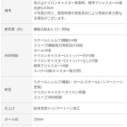
高さはナイロンキャスター装着時。標準アジャスターの場
合(約)-4.8cm
備考
※写真の写り、製造時期や塗装具合により色味が多少異な
る場合がございます。
耐荷重（約）
棚板(1枚あたり)：80kg
スチールシェルフ(棚板)×4枚
スリーブ(棚板取付用部品)×18組
ポール×4本
内容明細
ナイロンキャスター(ストッパー付)×2個
ナイロンキャスター(ストッパーなし)×2個
標準アジャスター×4個
スパナ×1個(キャスター取付用)
スチールシェルフ(棚板)・ポール:スチール(ハンマートーン
塗装)
材質
ナイロンキャスター:ナイロン樹脂
スリーブ:ABS樹脂
仕上げ
紛体塗装+ハンマートーン加工
ポール径
25mm