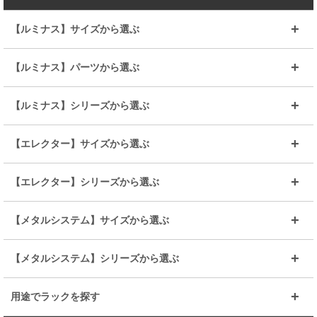
【ルミナス】サイズから選ぶ
～幅35
～幅55
【ルミナス】パーツから選ぶ
～幅65
～幅85
25mmシェルフ
19mmシェルフ
【ルミナス】シリーズから選ぶ
～幅90
～幅120
25mmポール
19mmポール
25mm
25mm
【エレクター】サイズから選ぶ
ルミナスレギュラー
ルミナススリム
BIGラック(150～180)
全25mmパーツを見る
全19mmパーツを見る
25mm
25/19mm
メタルルミナス
突っ張りラック
幅45cm
幅60cm
【エレクター】シリーズから選ぶ
その他便利パーツ
25mm
25mm
ルミナスノワール
プレミアムライン
幅75cm
幅90cm
ベーシック
ヴィンテージ
【メタルシステム】サイズから選ぶ
シリーズ
エディション
19mm
19mm
ルミナスライト
メタルルミナス
幅105cm
幅120cm
スーパーエレクター
スタンダード
エレクター
幅67.7cm
幅97.7cm
【メタルシステム】シリーズから選ぶ
すべてを見る
幅150cm
樹脂製メトロマックス
すべてを見る
幅112.7cm
幅127.7cm
スーパー123
ユニラック
用途でラックを探す