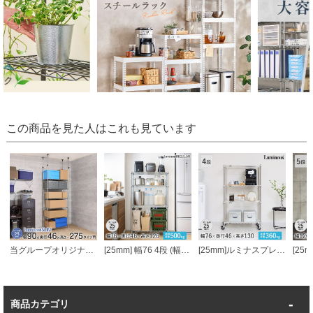
この商品を見た人はこれも見ています
当グループオリジナル [25mm] 幅90 6段 ルミナススリム 突っ張りラック
[25mm] 幅76 4段 (幅76×奥行46×高さ126cm) ルミナススチールラック
[25mm]ルミナスプレミアムライン4段幅76幅76×奥行46×高さ131cm
商品カテゴリ