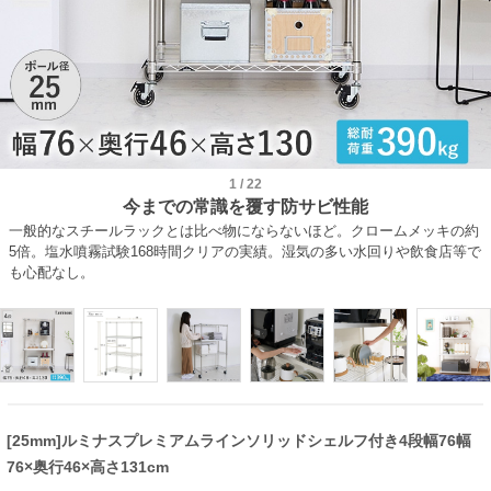
1
/
22
今までの常識を覆す防サビ性能
一般的なスチールラックとは比べ物にならないほど。クロームメッキの約
5倍。塩水噴霧試験168時間クリアの実績。湿気の多い水回りや飲食店等で
も心配なし。
[25mm]ルミナスプレミアムラインソリッドシェルフ付き4段幅76幅
76×奥行46×高さ131cm