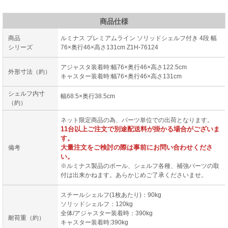
商品仕様
商品
ルミナス プレミアムライン ソリッドシェルフ付き 4段 幅
シリーズ
76×奥行46×高さ131cm Z1H-76124
アジャスタ装着時:幅76×奥行46×高さ122.5cm
外形寸法（約）
キャスター装着時:幅76×奥行46×高さ131cm
シェルフ内寸
幅68.5×奥行38.5cm
（約）
ネット限定商品の為、パーツ単位での出荷となります。
11台以上ご注文で別途配送料が掛かる場合がございま
す。
大量注文をご検討の際は事前にお問い合わせくださ
備考
い。
※ルミナス製品のポール、シェルフ各種、補強パーツの取
付は出来かねます。あらかじめご了承くださいませ。
スチールシェルフ(1枚あたり)：90kg
ソリッドシェルフ：120kg
全体/アジャスター装着時：390kg
耐荷重（約）
キャスター装着時:390kg