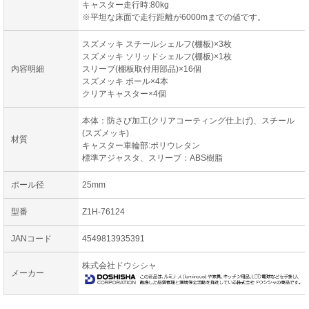
キャスター走行時:80kg
※平坦な床面で走行距離が6000mまでの値です。
スズメッキ スチールシェルフ(棚板)×3枚
スズメッキ ソリッドシェルフ(棚板)×1枚
内容明細
スリーブ(棚板取付用部品)×16個
スズメッキ ポール×4本
クリアキャスター×4個
本体：防さび加工(クリアコーティング仕上げ)、スチール
(スズメッキ)
材質
キャスター車輪部:ポリウレタン
標準アジャスタ、スリーブ：ABS樹脂
ポール径
25mm
型番
Z1H-76124
JANコード
4549813935391
株式会社ドウシシャ
メーカー