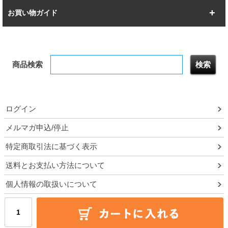
幅142.7cm
幅157.2cm
すべてを見る
突っ張りラック
BIGラック
お買い物ガイド
幅172.2cm
幅187.2cm
衣類収納
キッチン収納
お支払いについて
すべてを見る
防サビ高性能
屋外用ラック
商品検索
送料について
テレビ台
本棚／CDラック
お届けについて
隙間収納ラック
調味料ラック
ログイン
ルミナス製品間違い交換について
メルマガ申込/停止
特定商取引法に基づく表示
予約販売について
送料とお支払い方法について
領収書・納品書・請求書
個人情報の取扱いについて
ポイントについて