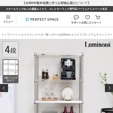
【令和8年熊本地震に伴うお荷物お届けについて】
スチールラックNo.1の通販ルミナス・エレクターラック専門店パーフェクトスペース本店
メニュー
サポート
お気に入り
カート
トップページ
>
ルミナスシリーズ一覧
>
ポール径25mm ルミナスプレミアムラインシリー