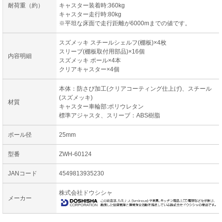
耐荷重（約）
キャスター装着時:360kg
キャスター走行時:80kg
※平坦な床面で走行距離が6000mまでの値です。
スズメッキ スチールシェルフ(棚板)×4枚
スリーブ(棚板取付用部品)×16個
内容明細
スズメッキ ポール×4本
クリアキャスター×4個
本体：防さび加工(クリアコーティング仕上げ)、スチール
(スズメッキ)
材質
キャスター車輪部:ポリウレタン
標準アジャスタ、スリーブ：ABS樹脂
ポール径
25mm
型番
ZWH-60124
JANコード
4549813935230
株式会社ドウシシャ
メーカー