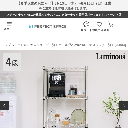
【夏季休業のお知らせ】8月13日（木）〜8月16日（日）休業
※ご注文は通常通りお受けします。
スチールラックNo.1の通販ルミナス・エレクターラック専門店パーフェクトスペース本店
メニュー
サポート
お気に入り
カート
トップページ
>
ルミナスシリーズ一覧
>
ポール径25mmのルミナスラック一覧
> [25mm