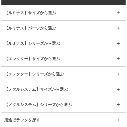
【ルミナス】サイズから選ぶ
～幅35
～幅55
【ルミナス】パーツから選ぶ
～幅65
～幅85
25mmシェルフ
19mmシェルフ
【ルミナス】シリーズから選ぶ
～幅90
～幅120
25mmポール
19mmポール
25mm
25mm
【エレクター】サイズから選ぶ
ルミナスレギュラー
ルミナススリム
BIGラック(150～180)
全25mmパーツを見る
全19mmパーツを見る
25mm
25/19mm
メタルルミナス
突っ張りラック
幅45cm
幅60cm
【エレクター】シリーズから選ぶ
その他便利パーツ
25mm
25mm
ルミナスノワール
プレミアムライン
幅75cm
幅90cm
ベーシック
ヴィンテージ
【メタルシステム】サイズから選ぶ
シリーズ
エディション
19mm
19mm
ルミナスライト
メタルルミナス
幅105cm
幅120cm
スーパーエレクター
スタンダード
エレクター
幅67.7cm
幅97.7cm
【メタルシステム】シリーズから選ぶ
すべてを見る
幅150cm
樹脂製メトロマックス
すべてを見る
幅112.7cm
幅127.7cm
スーパー123
ユニラック
用途でラックを探す