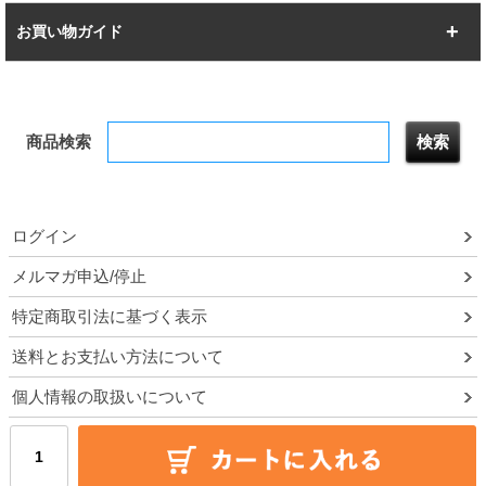
幅142.7cm
幅157.2cm
すべてを見る
突っ張りラック
BIGラック
お買い物ガイド
幅172.2cm
幅187.2cm
衣類収納
キッチン収納
お支払いについて
すべてを見る
防サビ高性能
屋外用ラック
商品検索
送料について
テレビ台
本棚／CDラック
お届けについて
隙間収納ラック
調味料ラック
ログイン
ルミナス製品間違い交換について
メルマガ申込/停止
特定商取引法に基づく表示
予約販売について
送料とお支払い方法について
領収書・納品書・請求書
個人情報の取扱いについて
ポイントについて