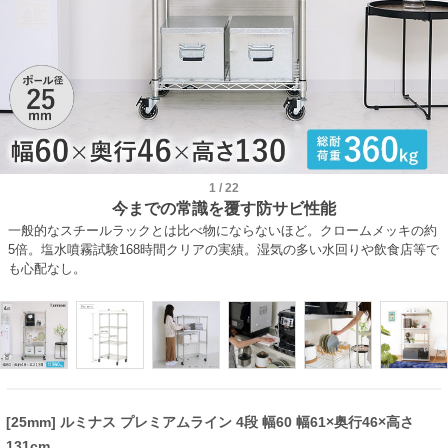
1
/
22
今までの常識を覆す防サビ性能
一般的なスチールラックとは比べ物にならないほど。クロームメッキの約
5倍。塩水噴霧試験168時間クリアの実績。湿気の多い水回りや飲食店等で
も心配なし。
[25mm] ルミナス プレミアムライン 4段 幅60 幅61×奥行46×高さ
131cm