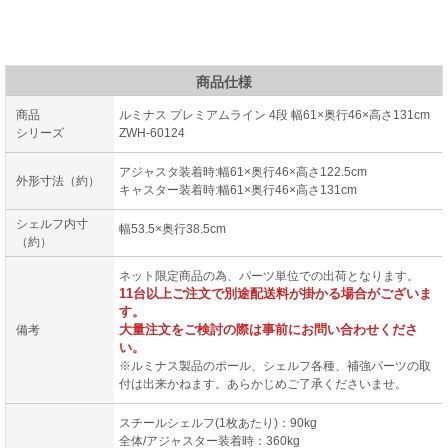
商品仕様
商品
ルミナス プレミアムライン 4段 幅61×奥行46×高さ131cm
シリーズ
ZWH-60124
アジャスタ装着時:幅61×奥行46×高さ122.5cm
外形寸法（約）
キャスター装着時:幅61×奥行46×高さ131cm
シェルフ内寸
幅53.5×奥行38.5cm
（約）
ネット限定商品の為、パーツ単位での出荷となります。
11台以上ご注文で別途配送料が掛かる場合がございま
す。
大量注文をご検討の際は事前にお問い合わせくださ
備考
い。
※ルミナス製品のポール、シェルフ各種、補強パーツの取
付は出来かねます。あらかじめご了承くださいませ。
スチールシェルフ(1枚あたり)：90kg
全体/アジャスター装着時：360kg