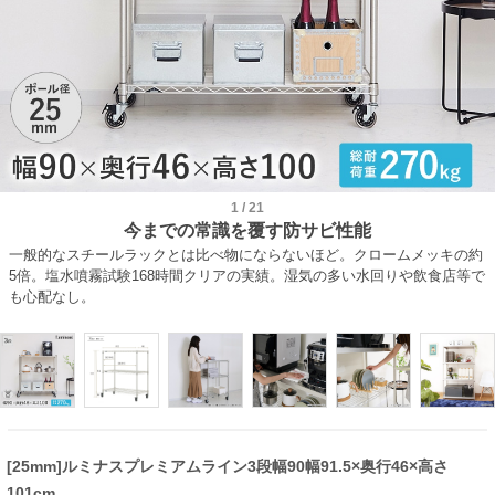
1
/
21
今までの常識を覆す防サビ性能
一般的なスチールラックとは比べ物にならないほど。クロームメッキの約
5倍。塩水噴霧試験168時間クリアの実績。湿気の多い水回りや飲食店等で
も心配なし。
[25mm]ルミナスプレミアムライン3段幅90幅91.5×奥行46×高さ
101cm