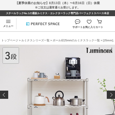
【夏季休業のお知らせ】8月13日（木）〜8月16日（日）休業
※ご注文は通常通りお受けします。
スチールラックNo.1の通販ルミナス・エレクターラック専門店パーフェクトスペース本店
メニュー
サポート
お気に入り
カート
トップページ
>
ルミナスシリーズ一覧
>
ポール径25mmのルミナスラック一覧
> [25mm