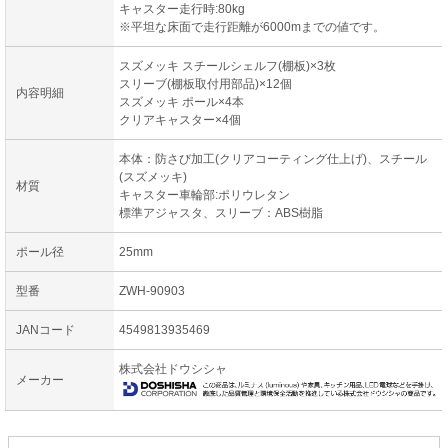
キャスター走行時:80kg
※平坦な床面で走行距離が6000mまでの値です。
スズメッキ スチールシェルフ(棚板)×3枚
スリーブ(棚板取付用部品)×12個
内容明細
スズメッキ ポール×4本
クリアキャスター×4個
本体：防さび加工(クリアコーティング仕上げ)、スチール
(スズメッキ)
材質
キャスター車輪部:ポリウレタン
標準アジャスタ、スリーブ：ABS樹脂
ポール径
25mm
型番
ZWH-90903
JANコード
4549813935469
株式会社ドウシシャ
メーカー