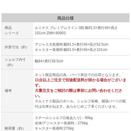
商品仕様
商品
ルミナス プレミアムライン 3段 幅91.5×奥行46×高さ
シリーズ
101cm ZWH-90903
アジャスタ装着時:幅91.5×奥行46×高さ92.5cm
外形寸法（約）
キャスター装着時:幅91.5×奥行46×高さ101cm
シェルフ内寸
幅84×奥行38.5cm
（約）
ネット限定商品の為、パーツ単位での出荷となります。
11台以上ご注文で別途配送料が掛かる場合がございま
す。
大量注文をご検討の際は事前にお問い合わせくださ
備考
い。
※ルミナス製品のポール、シェルフ各種、補強パーツの取
付は出来かねます。あらかじめご了承くださいませ。
スチールシェルフ(1枚あたり)：90kg
全体/アジャスター装着時：270kg
耐荷重（約）
キャスター装着時:270kg