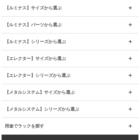
【ルミナス】サイズから選ぶ
～幅35
～幅55
【ルミナス】パーツから選ぶ
～幅65
～幅85
25mmシェルフ
19mmシェルフ
【ルミナス】シリーズから選ぶ
～幅90
～幅120
25mmポール
19mmポール
25mm
25mm
【エレクター】サイズから選ぶ
ルミナスレギュラー
ルミナススリム
BIGラック(150～180)
全25mmパーツを見る
全19mmパーツを見る
25mm
25/19mm
メタルルミナス
突っ張りラック
幅45cm
幅60cm
【エレクター】シリーズから選ぶ
その他便利パーツ
25mm
25mm
ルミナスノワール
プレミアムライン
幅75cm
幅90cm
ベーシック
ヴィンテージ
【メタルシステム】サイズから選ぶ
シリーズ
エディション
19mm
19mm
ルミナスライト
メタルルミナス
幅105cm
幅120cm
スーパーエレクター
スタンダード
エレクター
幅67.7cm
幅97.7cm
【メタルシステム】シリーズから選ぶ
すべてを見る
幅150cm
樹脂製メトロマックス
すべてを見る
幅112.7cm
幅127.7cm
スーパー123
ユニラック
用途でラックを探す
幅142.7cm
幅157.2cm
すべてを見る