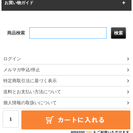
突っ張りラック
BIGラック
お買い物ガイド
幅172.2cm
幅187.2cm
衣類収納
キッチン収納
お支払いについて
すべてを見る
防サビ高性能
屋外用ラック
商品検索
送料について
テレビ台
本棚／CDラック
お届けについて
隙間収納ラック
調味料ラック
ログイン
ルミナス製品間違い交換について
メルマガ申込/停止
特定商取引法に基づく表示
予約販売について
送料とお支払い方法について
領収書・納品書・請求書
個人情報の取扱いについて
ポイントについて
メルマガ登録・停止