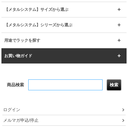
その他便利パーツ
25mm
25mm
ルミナスノワール
プレミアムライン
幅75cm
幅90cm
ベーシック
ヴィンテージ
【メタルシステム】サイズから選ぶ
シリーズ
エディション
19mm
19mm
ルミナスライト
メタルルミナス
幅105cm
幅120cm
スーパーエレクター
スタンダード
エレクター
幅67.7cm
幅97.7cm
【メタルシステム】シリーズから選ぶ
すべてを見る
幅150cm
樹脂製メトロマックス
すべてを見る
幅112.7cm
幅127.7cm
スーパー123
ユニラック
用途でラックを探す
幅142.7cm
幅157.2cm
すべてを見る
突っ張りラック
BIGラック
お買い物ガイド
幅172.2cm
幅187.2cm
衣類収納
キッチン収納
お支払いについて
すべてを見る
防サビ高性能
屋外用ラック
商品検索
送料について
テレビ台
本棚／CDラック
お届けについて
隙間収納ラック
調味料ラック
ログイン
ルミナス製品間違い交換について
メルマガ申込/停止