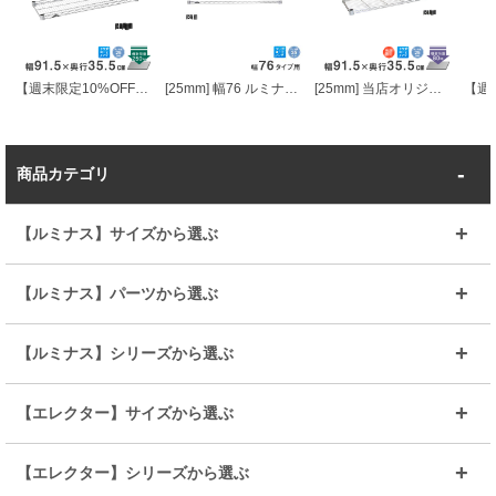
【週末限定10%OFF】 [25mm] 幅90 (幅91.5×奥行35.5cm) ルミナスレギュラースチールシェルフ (スリーブ付き)
[25mm] 幅76 ルミナスワイヤーバー (スリーブ付き)
[25mm] 当店オリジナル 幅90 (幅91.5×奥行35.5cmメタルルミナスラック スチールシェルフ (スリーブ付き)
商品カテゴリ
【ルミナス】サイズから選ぶ
～幅35
～幅55
【ルミナス】パーツから選ぶ
～幅65
～幅85
25mmシェルフ
19mmシェルフ
【ルミナス】シリーズから選ぶ
～幅90
～幅120
25mmポール
19mmポール
25mm
25mm
【エレクター】サイズから選ぶ
ルミナスレギュラー
ルミナススリム
BIGラック(150～180)
全25mmパーツを見る
全19mmパーツを見る
25mm
25/19mm
メタルルミナス
突っ張りラック
幅45cm
幅60cm
【エレクター】シリーズから選ぶ