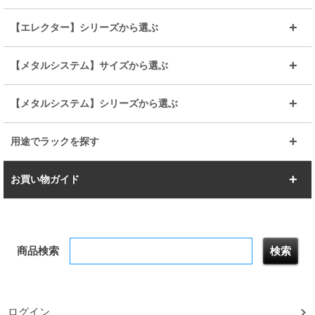
BIGラック(150～180)
全25mmパーツを見る
全19mmパーツを見る
25mm
25/19mm
メタルルミナス
突っ張りラック
幅45cm
幅60cm
【エレクター】シリーズから選ぶ
その他便利パーツ
25mm
25mm
ルミナスノワール
プレミアムライン
幅75cm
幅90cm
ベーシック
ヴィンテージ
【メタルシステム】サイズから選ぶ
シリーズ
エディション
19mm
19mm
ルミナスライト
メタルルミナス
幅105cm
幅120cm
スーパーエレクター
スタンダード
エレクター
幅67.7cm
幅97.7cm
【メタルシステム】シリーズから選ぶ
すべてを見る
幅150cm
樹脂製メトロマックス
すべてを見る
幅112.7cm
幅127.7cm
スーパー123
ユニラック
用途でラックを探す
幅142.7cm
幅157.2cm
すべてを見る
突っ張りラック
BIGラック
お買い物ガイド
幅172.2cm
幅187.2cm
衣類収納
キッチン収納
お支払いについて
すべてを見る
防サビ高性能
屋外用ラック
商品検索
送料について
テレビ台
本棚／CDラック
お届けについて
隙間収納ラック
調味料ラック
ログイン