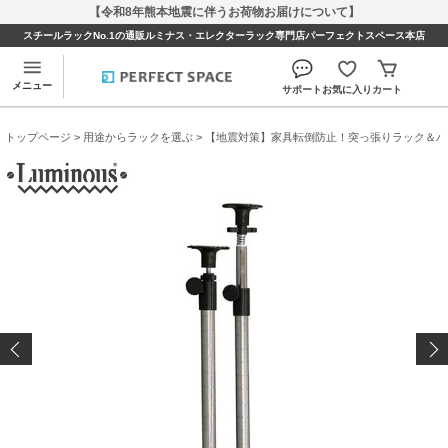
【令和8年熊本地震に伴うお荷物お届けについて】
スチールラックNo.1の通販ルミナス・エレクターラック専門店パーフェクトスペース本店
メニュー
サポート
お気に入り
カート
トップページ
>
用途からラックを選ぶ
>
【地震対策】家具転倒防止！突っ張りラック＆パ