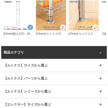
[25mm]長さ220～280cmルミナス突っ張りラック用ポール2本組
[25mm] ルミナス円形アジャスター (1個)
[25mm] ルミナス三角プレート脚2個組
商品カテゴリ
【ルミナス】サイズから選ぶ
～幅35
～幅55
【ルミナス】パーツから選ぶ
～幅65
～幅85
25mmシェルフ
19mmシェルフ
【ルミナス】シリーズから選ぶ
～幅90
～幅120
25mmポール
19mmポール
25mm
25mm
【エレクター】サイズから選ぶ
ルミナスレギュラー
ルミナススリム