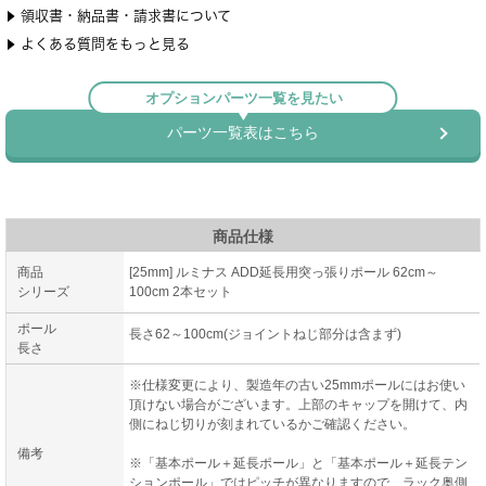
商品仕様
商品
[25mm] ルミナス ADD延長用突っ張りポール 62cm～
シリーズ
100cm 2本セット
ポール
長さ62～100cm(ジョイントねじ部分は含まず)
長さ
※仕様変更により、製造年の古い25mmポールにはお使い
頂けない場合がございます。上部のキャップを開けて、内
側にねじ切りが刻まれているかご確認ください。
備考
※「基本ポール＋延長ポール」と「基本ポール＋延長テン
ションポール」ではピッチが異なりますので、ラック奥側