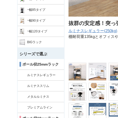
~幅85タイプ
~幅90タイプ
抜群の安定感！突っ
また平日10:00までのご注文で即日
ルミナスレギュラー(250kg)
~幅120タイプ
ない場合がございます。ご了承くださ
棚耐荷重135kgとオフィ
BIGラック
シリーズで選ぶ
ポール径25mmラック
ルミナスレギュラー
ルミナススリム
メタルルミナス
プレミアムライン