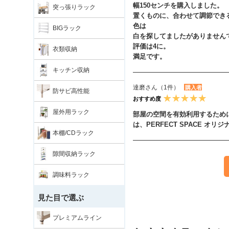
幅150センチを購入しました。
突っ張りラック
置くものに、合わせて調節でき
色は
BIGラック
白を探してましたがありません
評価は4に。
衣類収納
満足です。
キッチン収納
達磨さん（1件）
購入者
防サビ高性能
おすすめ度
屋外用ラック
部屋の空間を有効利用するため
は、PERFECT SPACE 
本棚/CDラック
隙間収納ラック
調味料ラック
見た目で選ぶ
プレミアムライン