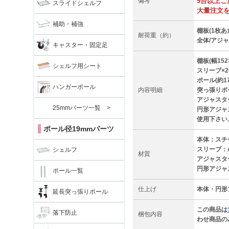
備考
9台以上
スライドシェルフ
大量注文
補助・補強
棚板(1枚あた
耐荷重（約）
全体/アジャ
キャスター・固定足
棚板(幅152
シェルフ用シート
スリーブ×2
ポール(約17
ハンガーポール
内容明細
突っ張りポ
アジャスタ
25mmパーツ一覧 >
円形アジャ
使用下さい
ポール径19mmパーツ
本体：スチ
スリーブ：
シェルフ
材質
アジャスタ
円形アジャ
ポール一覧
仕上げ
本体・円形
延長突っ張りポール
この商品は
落下防止
梱包内容
わせ商品の