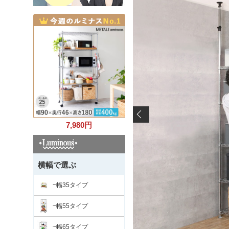
7,980
円
横幅で選ぶ
~幅35タイプ
~幅55タイプ
~幅65タイプ