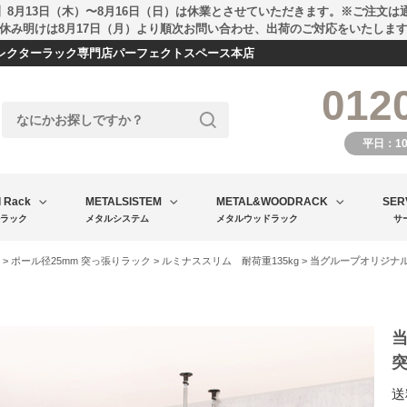
】8月13日（木）〜8月16日（日）は休業とさせていただきます。※ご注文は
休み明けは8月17日（月）より順次お問い合わせ、出荷のご対応をいたしま
エレクターラック専門店パーフェクトスペース本店
012
平日：1
l Rack
METALSISTEM
METAL&WOODRACK
SER
ラック
メタルシステム
メタルウッドラック
サ
>
ポール径25mm 突っ張りラック
>
ルミナススリム 耐荷重135kg
> 当グループオリジナル 
当
突