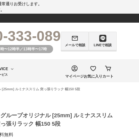
通常通りお受けします。
す。
0-333-089
メールで相談
LINEで相談
0時〜12時半／13時半〜17時
VICE
ービス
マイページ
お気に入り
カート
[25mm] ルミナススリム 突っ張りラック 幅150 5段
グループオリジナル [25mm] ルミナススリム
っ張りラック 幅150 5段