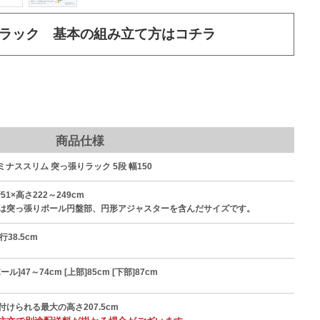
ラック 基本の組み立て方はコチラ
商品仕様
 ルミナススリム 突っ張りラック 5段 幅150
51×高さ222～249cm
は突っ張りポール円盤部、円形アジャスターを含んだサイズです。
行38.5cm
ル]47～74cm [上部]85cm [下部]87cm
けられる最大の高さ207.5cm