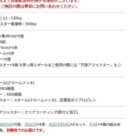
ご注文で別途配送料が掛かる場合がございます。
をご検討の際は事前にお問い合わせください。
り)：135kg
スター装着時：500kg
×奥46cm)×5枚
0組
4cm)×4本
ール×4本
ー×4個
スター×4個 ※突っ張りポールをご使用の際には「円形アジャスター」をご
。
ール(クロームメッキ)
ABS樹脂
ー：ABS樹脂
スター：スチール(クロームメッキ)、設置面ポリプロピレン
アジャスター：クリアコーティング(防サビ加工)
SM1545
×5枚、
25p170
×4本、
ADD-P2545J
×2セット、
P-AP
×4個の組み合
為、
別梱包でのお届けです。