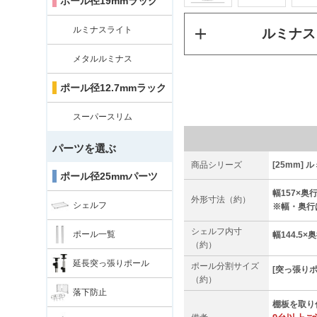
ポール径19mmラック
ルミナスライト
ルミナス
メタルルミナス
ポール径12.7mmラック
スーパースリム
パーツを選ぶ
商品シリーズ
[25mm]
ポール径25mmパーツ
幅157×奥行
外形寸法（約）
シェルフ
※幅・奥行
シェルフ内寸
ポール一覧
幅144.5×奥
（約）
延長突っ張りポール
ポール分割サイズ
[突っ張りポー
（約）
落下防止
棚板を取り付