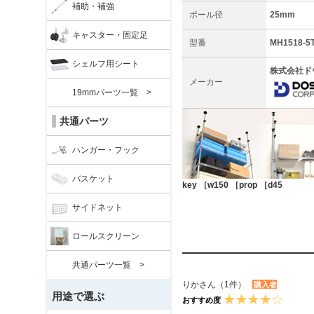
補助・補強
ポール径
25mm
キャスター・固定足
型番
MH1518-5
シェルフ用シート
株式会社ド
メーカー
19mmパーツ一覧 >
共通パーツ
ハンガー・フック
バスケット
key ［w150 ［prop ［d45
サイドネット
ロールスクリーン
共通パーツ一覧 >
りかさん（1件）
購入者
用途で選ぶ
おすすめ度