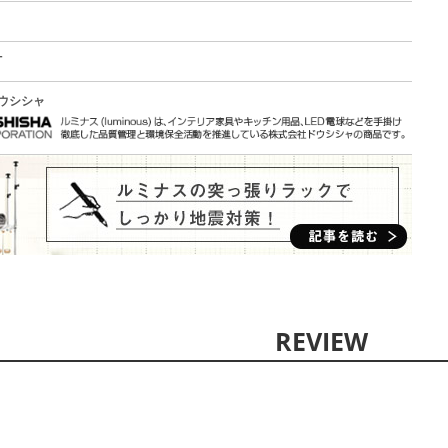
T
ウシシャ