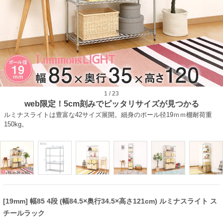
1
/
23
web限定！5cm刻みでピッタリサイズが見つかる
ルミナスライトは豊富な42サイズ展開。細身のポール径19ｍｍ棚耐荷重
150kg。
[19mm] 幅85 4段 (幅84.5×奥行34.5×高さ121cm) ルミナスライト ス
チールラック