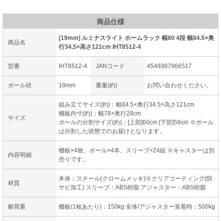
商品仕様
[19mm] ルミナスライト ホームラック 幅80 4段 幅84.5×奥
商品名
行34.5×高さ121cm IHT8512-4
型番
IHT8512-4
JANコード
4549387966517
ポール径
19mm
重量(約)
お問い合わせください。
組み立てサイズ(約)：幅84.5×奥行34.5×高さ121cm
棚板内寸(約)：幅78×奥行28cm
サイズ
ポールの分割サイズ(約)：[上部]60cm [下部]59cm ※ポール
は分割した状態でのお届けとなります。
棚板×4枚、ポール×4本、スリーブ×24組 ※キャスターは別
内容明細
売りです。
本体：スチール(クロームメッキ)※クリアコーティング(防
材質
サビ加工) スリーブ：ABS樹脂 アジャスター：ABS樹脂
耐荷重
棚板(1枚あたり)：150kg 全体/アジャスター装着時：500kg