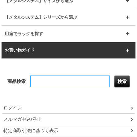
【メタルシステム】サイズから選ぶ
シリーズ
エディション
19mm
19mm
ルミナスライト
メタルルミナス
幅105cm
幅120cm
スーパーエレクター
スタンダード
エレクター
幅67.7cm
幅97.7cm
【メタルシステム】シリーズから選ぶ
すべてを見る
幅150cm
樹脂製メトロマックス
すべてを見る
幅112.7cm
幅127.7cm
スーパー123
ユニラック
用途でラックを探す
幅142.7cm
幅157.2cm
すべてを見る
突っ張りラック
BIGラック
お買い物ガイド
幅172.2cm
幅187.2cm
衣類収納
キッチン収納
お支払いについて
すべてを見る
防サビ高性能
屋外用ラック
商品検索
送料について
テレビ台
本棚／CDラック
お届けについて
隙間収納ラック
調味料ラック
ログイン
ルミナス製品間違い交換について
メルマガ申込/停止
特定商取引法に基づく表示
予約販売について