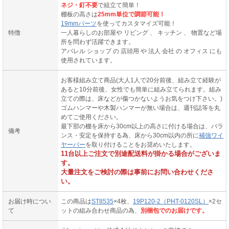
ネジ・釘不要
で組立て簡単！
棚板の高さは
25mm単位で調節可能！
19mmパーツ
を使ってカスタマイズ可能！
特徴
一人暮らしのお部屋や リビング 、 キッチン 、 物置など場
所を問わず活躍できます。
アパレル ショップ の 店頭用 や 法人 会社 の オフィス にも
使用されています。
お客様組み立て商品(大人1人で20分前後、組み立て経験が
あると10分前後、女性でも簡単に組み立てられます。組み
立ての際は、床などが傷つかないようお気をつけ下さい。)
ゴムハンマーや木製ハンマーが無い場合は、週刊誌等を丸
めてご使用ください。
最下部の棚を床から30cm以上の高さに付ける場合は、バラ
備考
ンス・安定を保持する為、床から30cm以内の所に
補強ワイ
ヤーバー
を取り付けることをお奨めいたします。
11台以上ご注文で別途配送料が掛かる場合がございま
す。
大量注文をご検討の際は事前にお問い合わせくださ
い。
お届け時につい
この商品は
ST8535
×4枚、
19P120-2（PHT-0120SL）
×2セ
て
ットの組み合わせ商品の為、
別梱包でのお届けです。