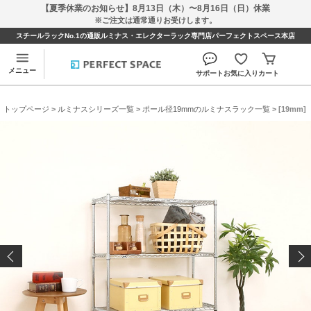
【夏季休業のお知らせ】8月13日（木）〜8月16日（日）休業
※ご注文は通常通りお受けします。
スチールラックNo.1の通販ルミナス・エレクターラック専門店パーフェクトスペース本店
メニュー
サポート
お気に入り
カート
トップページ
>
ルミナスシリーズ一覧
>
ポール径19mmのルミナスラック一覧
> [19mm