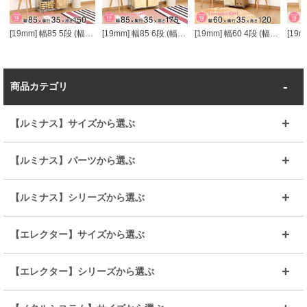
[19mm] 幅85 5段 (幅84.5×奥行34.5×高さ151.5cm) ルミナスライト スチールラック
[19mm] 幅85 6段 (幅84.5×奥行34.5×高さ174.5cm) ルミナスライト スチールラック
[19mm] 幅60 4段 (幅59.5×奥行34.5×高さ121cm) ルミナスライト スチールラック
商品カテゴリ
【ルミナス】サイズから選ぶ
～幅35
～幅55
【ルミナス】パーツから選ぶ
～幅65
～幅85
25mmシェルフ
19mmシェルフ
【ルミナス】シリーズから選ぶ
～幅90
～幅120
25mmポール
19mmポール
25mm
25mm
【エレクター】サイズから選ぶ
ルミナスレギュラー
ルミナススリム
BIGラック(150～180)
全25mmパーツを見る
全19mmパーツを見る
25mm
25/19mm
メタルルミナス
突っ張りラック
幅45cm
幅60cm
【エレクター】シリーズから選ぶ
その他便利パーツ
25mm
25mm
ルミナスノワール
プレミアムライン
幅75cm
幅90cm
ベーシック
ヴィンテージ