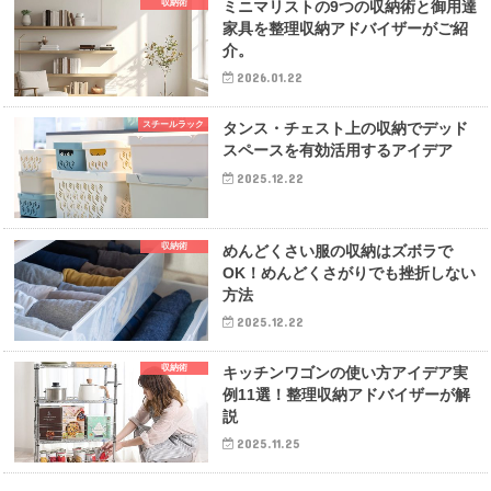
収納術
ミニマリストの9つの収納術と御用達
家具を整理収納アドバイザーがご紹
介。
2026.01.22
スチールラック
タンス・チェスト上の収納でデッド
スペースを有効活用するアイデア
2025.12.22
収納術
めんどくさい服の収納はズボラで
OK！めんどくさがりでも挫折しない
方法
2025.12.22
収納術
キッチンワゴンの使い方アイデア実
例11選！整理収納アドバイザーが解
説
2025.11.25