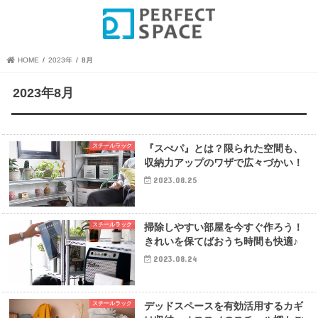
HOME
2023年
8月
2023年8月
スチールラック
『スぺパ』とは？限られた空間も、
収納力アップのワザで広々づかい！
2023.08.25
スチールラック
掃除しやすい部屋を今すぐ作ろう！
きれいを保てばおうち時間も快適♪
2023.08.24
スチールラック
デッドスペースを有効活用するカギ