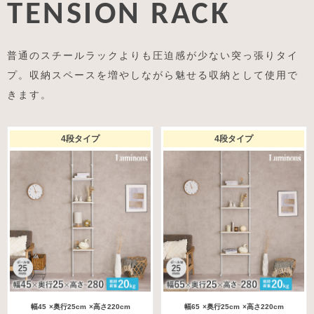
TENSION RACK
普通のスチールラックよりも圧迫感が少ない突っ張りタイ
プ。収納スペースを増やしながら魅せる収納として使用で
きます。
4段タイプ
4段タイプ
幅45
×奥行25cm
×高さ220cm
幅65
×奥行25cm
×高さ220cm