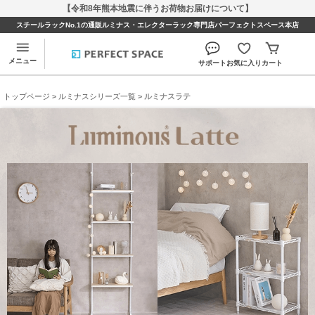
【令和8年熊本地震に伴うお荷物お届けについて】
スチールラックNo.1の通販ルミナス・エレクターラック専門店パーフェクトスペース本店
メニュー
サポート
お気に入り
カート
トップページ
>
ルミナスシリーズ一覧
> ルミナスラテ