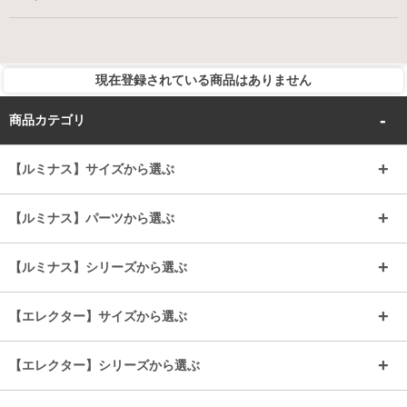
現在登録されている商品はありません
商品カテゴリ
【ルミナス】サイズから選ぶ
～幅35
～幅55
【ルミナス】パーツから選ぶ
～幅65
～幅85
25mmシェルフ
19mmシェルフ
【ルミナス】シリーズから選ぶ
～幅90
～幅120
25mmポール
19mmポール
25mm
25mm
【エレクター】サイズから選ぶ
ルミナスレギュラー
ルミナススリム
BIGラック(150～180)
全25mmパーツを見る
全19mmパーツを見る
25mm
25/19mm
メタルルミナス
突っ張りラック
幅45cm
幅60cm
【エレクター】シリーズから選ぶ
その他便利パーツ
25mm
25mm
ルミナスノワール
プレミアムライン
幅75cm
幅90cm
ベーシック
ヴィンテージ