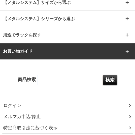
【メタルシステム】サイズから選ぶ
シリーズ
エディション
19mm
19mm
ルミナスライト
メタルルミナス
幅105cm
幅120cm
スーパーエレクター
スタンダード
エレクター
幅67.7cm
幅97.7cm
【メタルシステム】シリーズから選ぶ
すべてを見る
幅150cm
樹脂製メトロマックス
すべてを見る
幅112.7cm
幅127.7cm
スーパー123
ユニラック
用途でラックを探す
幅142.7cm
幅157.2cm
すべてを見る
突っ張りラック
BIGラック
お買い物ガイド
幅172.2cm
幅187.2cm
衣類収納
キッチン収納
お支払いについて
すべてを見る
防サビ高性能
屋外用ラック
商品検索
送料について
テレビ台
本棚／CDラック
お届けについて
ログイン
隙間収納ラック
調味料ラック
ルミナス製品間違い交換について
メルマガ申込/停止
特定商取引法に基づく表示
予約販売について